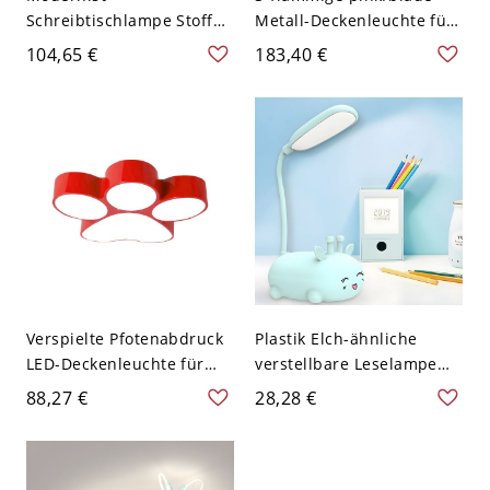
Schreibtischlampe Stoff
Metall-Deckenleuchte für
Einzelbirne Kinderzimmer
LED mit weißem Schirm -
104,65 €
183,40 €
Nachttischleuchte mit
110V-120V Flugzeug
stehendem Hund Dekor in
Schwarz
Verspielte Pfotenabdruck
Plastik Elch-ähnliche
LED-Deckenleuchte für
verstellbare Leselampe
Kinderzimmer &
Macaron Blau LED
88,27 €
28,28 €
Kinderkrippe - Rot 110V-
Nachttischlampe
120V 45,72 cm