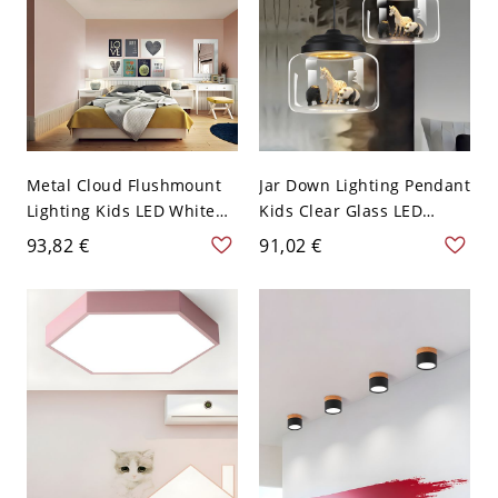
Metal Cloud Flushmount
Jar Down Lighting Pendant
Lighting Kids LED White
Kids Clear Glass LED
Ceiling Lamp in White
Living Room Hanging
93,82 €
91,02 €
Light/Remote Control
Ceiling Light in
Stepless Dimming for
White/Black with Animals
Bedroom, 21.5"/25.5"
(Random shipments of
Width - 110V-120V Weiß
Animals) - 110V-120V
54,61 cm Weißlicht
Schwarz