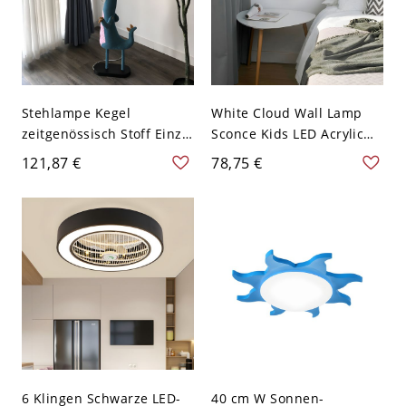
Stehlampe Kegel
White Cloud Wall Lamp
zeitgenössisch Stoff Einzel
Sconce Kids LED Acrylic
Blau stehendes Licht mit
Wall Mount Lighting in
121,87 €
78,75 €
Dinosaurier-Sockel - 110V-
Warm/White Light for
120V Blau
Nursery - Weiß 110V-120V
6 Klingen Schwarze LED-
40 cm W Sonnen-