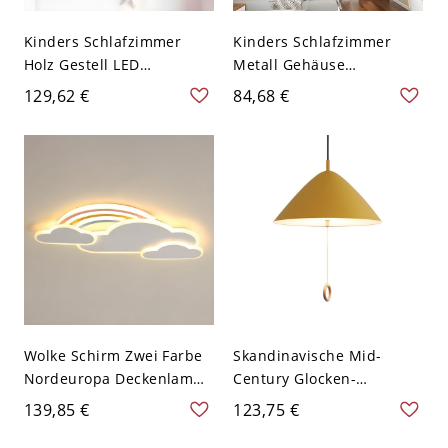
Kinders Schlafzimmer
Kinders Schlafzimmer
Holz Gestell LED
Metall Gehäuse
Deckenlampe Wolke
Deckenlampe Wolke
129,62 €
84,68 €
Metall Macaron Farbe
Weißer Schirm LED 1-Licht
Schirm 1-Licht
Deckenleuchte - Rosa
Deckenleuchte - Rosa
110V-120V 49,53 cm
110V-120V 52,07 cm
Weißlicht
Weißlicht
Wolke Schirm Zwei Farbe
Skandinavische Mid-
Nordeuropa Deckenlampe
Century Glocken-
aus Metall Regenbogen
Pendelleuchte mit
139,85 €
123,75 €
Design LED Wandleuchte -
Holzring-Zugschalter und
Weiß 110V-120V 43,18 cm
matter Oberfläche - Gelb