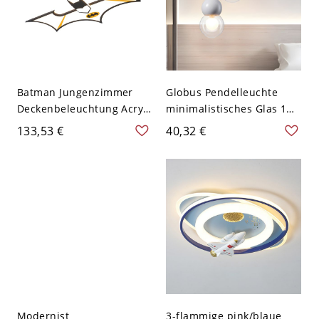
Batman Jungenzimmer
Globus Pendelleuchte
Deckenbeleuchtung Acryl
minimalistisches Glas 1
LED Cartoon Flush Mount
Kopf
133,53 €
40,32 €
Licht in Schwarz
Deckenabhängungslampe
für Esszimmer - 110V-
120V Weiß
Modernist
3-flammige pink/blaue