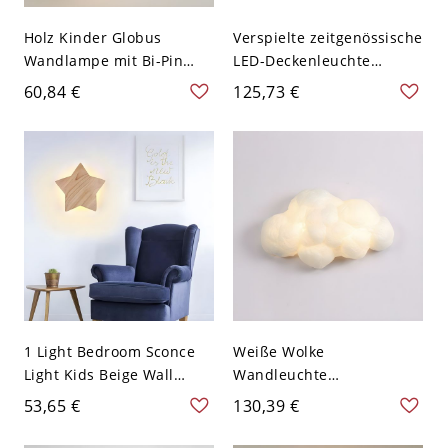
Holz Kinder Globus
Verspielte zeitgenössische
Wandlampe mit Bi-Pin
LED-Deckenleuchte
Beleuchtung und weißem
Flugzeug, kreative
60,84 €
125,73 €
Kunststoffschirm - Weiß
Deckenleuchte für
110V-120V Hase
Kinderzimmer - Blau
110V-120V 59,69 cm
Weißlicht
1 Light Bedroom Sconce
Weiße Wolke
Light Kids Beige Wall
Wandleuchte
Lamp Fixture with Star
Lichtvorrichtung Kunst
53,65 €
130,39 €
Shape Wooden Shade -
Dekor 2-Licht Stoff
110V-120V Holz
Wandlampe für