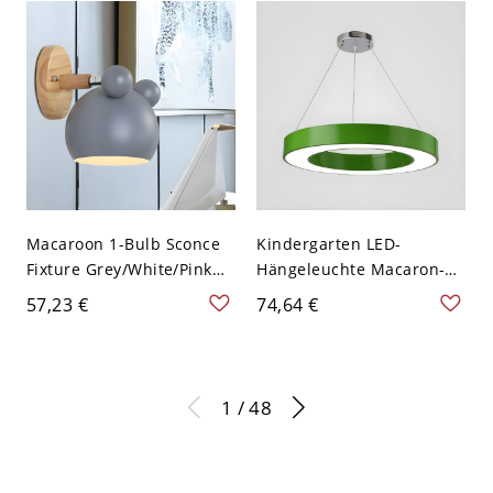
Weißlicht
110V-120V
Macaroon 1-Bulb Sconce
Kindergarten LED-
Fixture Grey/White/Pink
Hängeleuchte Macaron-
Mouse Head Wall Mount
Stil Runde Pendelleuchte
57,23 €
74,64 €
Light with Metal Shade for
mit Acrylschirm - 110V-
Bedroom - 110V-120V
120V 40,64 cm Grün
Grau
1 / 48