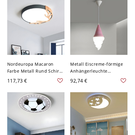
Tierdekoration
Breite
Nordeuropa Macaron
Metall Eiscreme-förmige
Farbe Metall Rund Schirm
Anhängerleuchte
Deckenlampe Geweih
Kinderstil 1-Licht
117,73 €
92,74 €
Dekor LED 1-Licht
Deckenaufhängungslamp
Deckenleuchte - Grau
e über Tisch - 110V-120V
110V-120V 30,48 cm
Rosa
Weißlicht