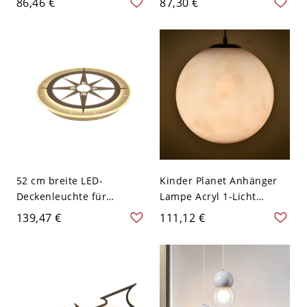
86,46 €
87,30 €
110V-120V 40,64 cm
Kindesgarten Acryl LED 1-
Weißlicht
Kopf Deckenleuchte - Rot
110V-120V 49,53 cm
52 cm breite LED-
Kinder Planet Anhänger
Deckenleuchte für
Lampe Acryl 1-Licht
Kinderzimmer, weiße
Kindergarten Hängelicht -
139,47 €
111,12 €
Deckenmontage mit
110V-120V 15,24 cm Weiß
Kompass-Acrylschirm in
Weißlicht