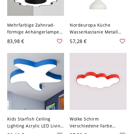
Mehrfarbige Zahnrad-
Nordeuropa Küche
förmige Anhängerlampe
Wasserkastanie Metall
Künstlerische LED-Metall-
Pendelleuchte Macaron
83,98 €
57,28 €
Hängeleuchte für
Farbe Schirm 1-Kopf
Kinderzimmer - 110V-120V
Pendellampe - 110V-120V
Schwarz 40,64 cm
Weiß 24,13 cm
Kids Starfish Ceiling
Wolke Schirm
Lighting Acrylic LED Living
Verschiedene Farbe
Room Flushmount - Blau
Deckenlampe