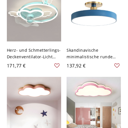
Herz- und Schmetterlings-
Skandinavische
Deckenventilator-Licht
minimalistische runde
Kinderstil Metall
Deckenleuchte mit
171,77 €
137,92 €
Schlafzimmer LED
goldenen Akzenten - Blau
Halbflächenlicht - 110V-
110V-120V 30,48 cm
120V Blau Fernbedienung