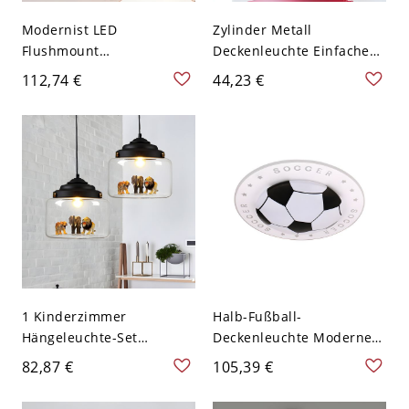
Modernist LED
Zylinder Metall
Flushmount
Deckenleuchte Einfache
Black/Grey/White Hexagon
LED-Beleuchtung für den
112,74 €
44,23 €
Ceiling Mount Light
Flur - Schwarz 110V-120V
Fixture with Acrylic Shade
in Warm/White Light,
12"/16"/19.5" W - 110V-
120V Rosa 30,48 cm
Weißlicht
1 Kinderzimmer
Halb-Fußball-
Hängeleuchte-Set
Deckenleuchte Modernes
Einfache schwarze
Acryl Schwarz LED-
82,87 €
105,39 €
Pendelleuchte mit Jar-
Deckenleuchte für
Form aus reinem Glas und
Jungenzimmer, 16,5"