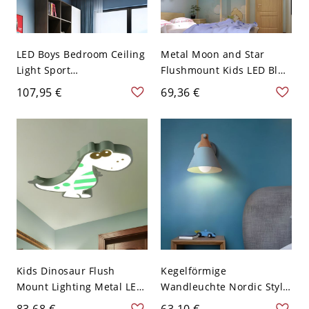
LED Boys Bedroom Ceiling
Metal Moon and Star
Light Sport
Flushmount Kids LED Blue
Black/Pink/Blue Flush
Ceiling Lamp for Living
107,95 €
69,36 €
Mount Spotlight with
Room, White Light/Third
Soccer Acrylic Shade,
Gear/Remote Control
16.5"/20.5"/24.5" Wide -
Stepless Dimming - 110V-
Schwarz 110V-120V 41,91
120V Blau Weißlicht
cm Weißlicht
Kids Dinosaur Flush
Kegelförmige
Mount Lighting Metal LED
Wandleuchte Nordic Style
Nursery Ceiling Light
Metall 1-flammig Blaue
83,68 €
63,10 €