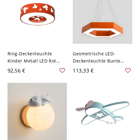
Weißlicht
Ring-Deckenleuchte
Geometrische LED-
Kinder Metall LED Rot
Deckenleuchte Bunte
Deckenleuchte mit
Metall-Kindergarten-
92,56 €
113,33 €
Mausmuster in Weißlicht,
Hängebeleuchtung - 110V-
40 cm B
120V Hexagon Orange