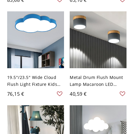
Fixture in Pink/Green,
Lampe für Wohnzimmer
White Light/Remote
Control Stepless Dimming
- 110V-120V Grün
Weißlicht
19.5"/23.5" Wide Cloud
Metal Drum Flush Mount
Flush Light Fixture Kids
Lamp Macaroon LED
Acrylic LED Bedroom
Grey/Green Ceiling
76,15 €
40,59 €
Ceiling Flush Mount in
Lighting with Wooden Top
Yellow/Orange/Blue -
for Living Room - 110V-
110V-120V Blau 49,53 cm
120V Grau