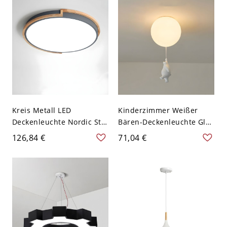
Kinderzimmer - 110V-120V
Weiß 38,1 cm links
Kreis Metall LED
Kinderzimmer Weißer
Deckenleuchte Nordic Stil
Bären-Deckenleuchte Glas
Holz LED Einbau-Leuchte -
Kreative LED-
126,84 €
71,04 €
110V-120V Grau 30,48 cm
Deckenlampe - Weiß
110V-120V Stehen