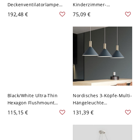
Deckenventilatorlampe
Kinderzimmer-
Zeitgenössische
Deckenleuchte Acryl LED
192,48 €
75,09 €
Metalltrommel
Deckenleuchte in Blau,
Halbflächenmontageleuch
Weißes Licht
te für Schlafzimmer, 23,5"
Breite
Black/White Ultra-Thin
Nordisches 3-Köpfe-Multi-
Hexagon Flushmount
Hängeleuchte
Macaroon 12"/16"/19.5"
Dunkelblaue konische
115,15 €
131,39 €
Wide LED Metal Ceiling
Schatten-
Mounted Light in
Suspensionslampe mit
Warm/White Light - 110V-
Metall - 110V-120V
120V Schwarz 30,48 cm
Dunkelblau