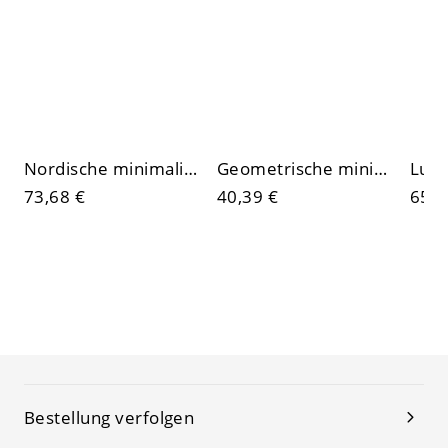
Nordische minimalistische LED-Deckenleuchte, organische wellenförmige Ring-Deckenleuchte (bündige Montage)
Geometrische minimalistische quadratische LED-Deckenleuchte, flache Deckenleuchte mit Acrylschirm
73,68 €
40,39 €
65,6
Bestellung verfolgen