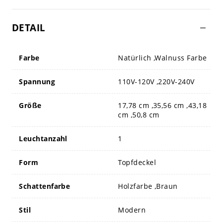
DETAIL
Farbe
Natürlich ,Walnuss Farbe
Spannung
110V-120V ,220V-240V
Größe
17,78 cm ,35,56 cm ,43,18
cm ,50,8 cm
Leuchtanzahl
1
Form
Topfdeckel
Schattenfarbe
Holzfarbe ,Braun
Stil
Modern