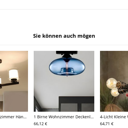
Sie können auch mögen
3/6/8-Kopf Schlafzimmer Hängelampe Moderner Stil Schwarz/Gold/Silber Kronleuchter mit zylindrischem klarem Glasschirm
1 Birne Wohnzimmer Deckenleuchte Zeitgenössische Schwarze Deckenmontierte Vorrichtung mit Ovaler Bernstein/Kaffee/Himmelblauer Glasschirm
66,12 €
64,71 €