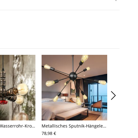
4-Licht Kleine Wasserrohr-Kronleuchter Industriestil Antikes Messing Metall Hängende Deckenleuchte
Metallisches Sputnik-Hängeleuchten-Antik-9/12/15 Glühbirnen-Wohnzimmer-Deckenleuchter in Schwarz
78,98 €
65,21 €