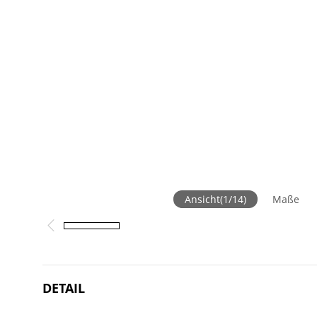
Ansicht
(
1
/
14
)
Maße
DETAIL