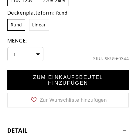
110V-120V
220V-240V
Deckenplatteform:
Rund
Rund
Linear
MENGE:
1
SKU: SKU960344
ZUM EINKAUFSBEUTEL
HINZUFÜGEN
Zur Wunschliste hinzufügen
DETAIL