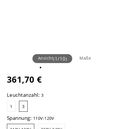
Ansicht
1
/
10
Maße
(
)
361,70 €
Leuchtanzahl:
3
1
3
Spannung:
110V-120V