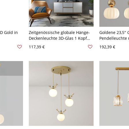
D Gold in
Zeitgenössische globale Hänge-
Goldene 23,5″ 
Deckenleuchte 3D-Glas 1 Kopf
Pendelleuchte
Restaurant-Suspension-
für Esszimmer,
117,39 €
192,39 €
Pendelleuchte in Gold, 6" breit
und dekorative
Deckenbeleuch