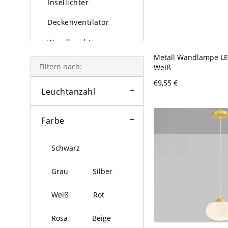
Insellichter
Deckenventilator
Wandleuchten
Metall Wandlampe LE
Tischlampe und
Filtern nach:
Weiß
Stehlampe
69,55 €
Leuchtanzahl
Außenleuchten
Glühbirne
Farbe
Schwarz
Grau
Silber
Weiß
Rot
Rosa
Beige