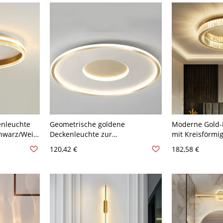
ng
cm
nleuchte
Geometrische goldene
Moderne Gold-
chwarz/Weiß
Deckenleuchte zur
mit Kreisförmi
rm - Golden
Deckenmontage mit weißem
klarem Glassch
120,42 €
182,58 €
ges Dimmen
Silikongel-Schirm für
59,69 cm
Innenräume - 110V-120V 46,99
cm Rund Weißlicht