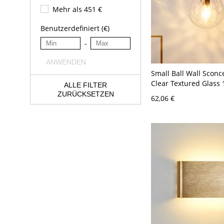
Mehr als 451 €
Benutzerdefiniert (€)
-
ANWENDEN
Small Ball Wall Sconc
Clear Textured Glass
ALLE FILTER
Arm Wall Light Fixtur
ZURÜCKSETZEN
62,06 €
110V-120V