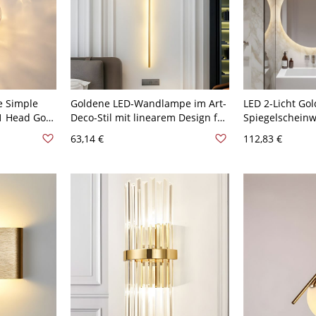
e Simple
Goldene LED-Wandlampe im Art-
LED 2-Licht Go
 1 Head Gold
Deco-Stil mit linearem Design für
Spiegelscheinw
e - Golden
das Wohnzimmer - 110V-120V
Minimalismus 
63,14 €
112,83 €
Golden 59,69 cm Warm Rechteck
110V-120V Gol
Weißlicht Rund