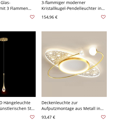
Glas-
3-flammiger moderner
 mit 3 Flammen
Kristallkugel-Pendelleuchter in
aldachin,
Gold, 10" breite runde
154,96 €
enleuchte für
Deckenrosette mit verstellbaren
7,2 cm Länge
59" Abhängeschnüren
LED Hängeleuchte
Deckenleuchte zur
nstlerischen Stil
Aufputzmontage aus Metall in
nenanhänger
Gold/Schwarz mit Acrylschirm -
93,47 €
fzimmer - 110V-
Golden 110V-120V Dreistufiges
ropfen
Dimmen Oval