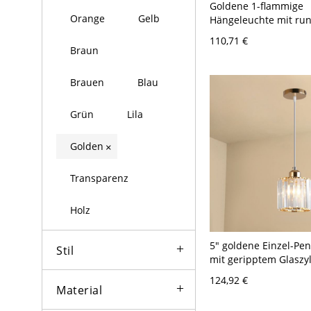
Goldene 1-flammige
Orange
Gelb
Hängeleuchte mit r
Baldachin, Holzakzen
110,71 €
Kunststoffschirm für
Braun
Kücheninsel oder als
Nachttischleuchte
Brauen
Blau
Grün
Lila
Golden
×
Transparenz
Holz
5" goldene Einzel-Pe
Stil
mit geripptem Glaszy
Schirm und moderner
124,92 €
Deckenhalterung für
Material
Kücheninsel oder