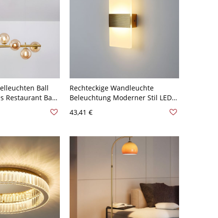
elleuchten Ball
Rechteckige Wandleuchte
s Restaurant Bar
Beleuchtung Moderner Stil LED
- 110V-120V
Metall Wandmontierte Lampe -
43,41 €
tein
110V-120V Golden 20,32 cm