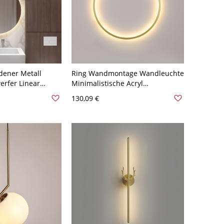
ldener Metall
Ring Wandmontage Wandleuchte
erfer Linear
Minimalistische Acryl
Wandlampe -
Wohnzimmer
130,09 €
den 40,64 cm
Hintergrundbeleuchtung - 110V-
120V Golden 30,48 cm Weißlicht