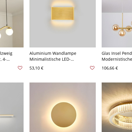
lzweig
Aluminium Wandlampe
Glas Insel Pend
, 4-
Minimalistische LED-
Modernistische
el
Deckenleuchte für Wohnzimmer
Pendelleuchte 
53,10 €
106,66 €
-120V
- 110V-120V Golden 16,51 cm
Golden 7 Berns
Warm