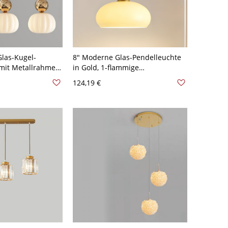
Glas-Kugel-
8" Moderne Glas-Pendelleuchte
 mit Metallrahmen
in Gold, 1-flammige
 Kücheninseln
Hängedeckenleuchte für
124,19 €
Kücheninsel oder kleinen
tung
Essbereich, 110–120 V