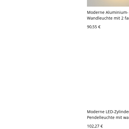
Moderne Aluminium-
Wandleuchte mit 2 fa
Lichtern für Treppen
90,55 €
110V-120V Golden 16
Moderne LED-Zylinde
Pendelleuchte mit w
und einstellbarer Au
102,27 €
- 110V-120V Golden 3