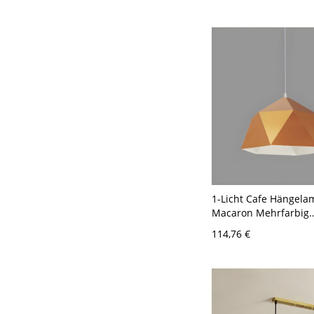
1-Licht Cafe Hängel
Macaron Mehrfarbig
Pendelleuchte mit
114,76 €
geometrischem Metal
110V-120V 25,4 cm G