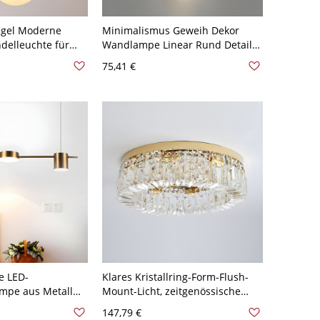
ugel Moderne
Minimalismus Geweih Dekor
ndelleuchte für
Wandlampe Linear Rund Detail
nkel Metallstab
Metallstab LED 2-Licht
75,41 €
ampe - 110V-120V
Wandleuchte - 110V-120V Golden
cm
59,69 cm
e LED-
Klares Kristallring-Form-Flush-
mpe aus Metall
Mount-Licht, zeitgenössische
ür das
einfache LED-Deckenlampe für
147,79 €
 Gold, weißem
Esszimmer - Golden 110V-120V 6