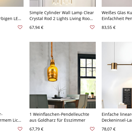
Simple Cylinder Wall Lamp Clear
Weißes Glas K
rbigen LED-
Crystal Rod 2 Lights Living Room
Einfachheit Pe
häuser -
Sconce Lighting Fixture in Gold -
Wohnzimmer Wi
67,94 €
83,55 €
,51 cm
Golden 110V-120V
1-Kopf Pendell
Golden 20,32 
r-
1 Weinflaschen-Pendelleuchte
Einfache linear
armem Licht
aus Goldharz für Esszimmer
Deckeninsel-La
fhängelänge
mit 3 Köpfen f
67,79 €
78,07 €
0,48 cm
Wohnzimmer in