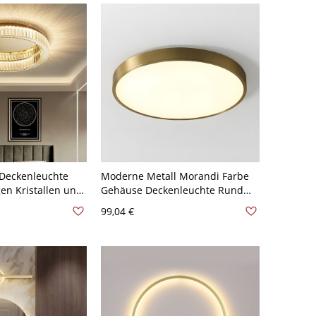
Deckenleuchte
Moderne Metall Morandi Farbe
gen Kristallen und
Gehäuse Deckenleuchte Rund
irm - 110V-120V
Schirm LED 1-Licht Deckenlampe
99,04 €
- Golden 110V-120V 22,86 cm
Weißlicht