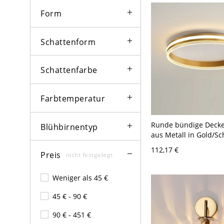
Nachttischbeleuchtu
Form
Schattenform
Schattenfarbe
Farbtemperatur
Runde bündige Decke
Blühbirnentyp
aus Metall in Gold/S
mit Acryl-Lampenschi
112,17 €
Preis
110V-120V Dreistufi
nicht festgelegt
Weniger als 45 €
45 € - 90 €
90 € - 451 €