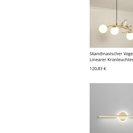
Skandinavischer Voge
Linearer Kronleuchter
flammige Kreative Ins
120,83 €
Pendelleuchte - 110V
Golden Milchweiß