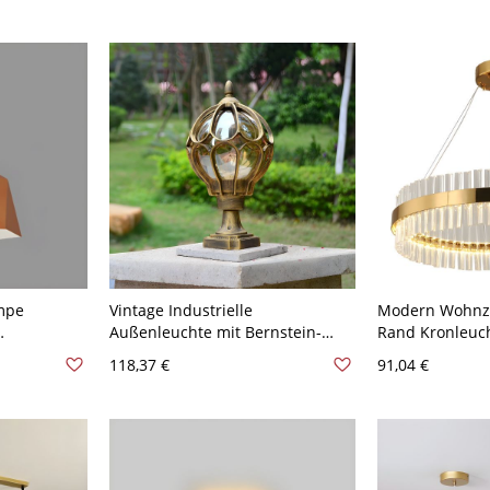
Licht
ampe
Vintage Industrielle
Modern Wohnz
Außenleuchte mit Bernstein-
Rand Kronleuch
Glasglobus & Wetterfester Käfig -
Reifen LED 1-L
118,37 €
91,04 €
lschirm -
Golden 27,94 cm 110V-120V
- 110V-120V Go
olden