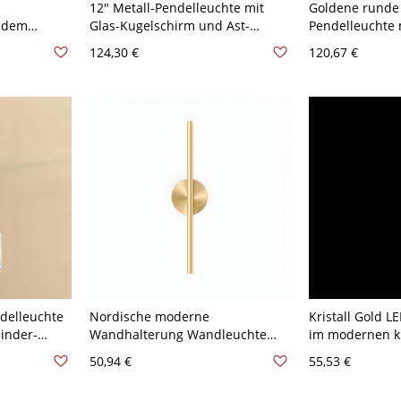
12" Metall-Pendelleuchte mit
Goldene runde 
undem
Glas-Kugelschirm und Ast-
Pendelleuchte
t und
Akzent, dekorative Deckenleuchte
und linearem B
124,30 €
120,67 €
für Essecken, Eingangsbereiche
hängende Deck
oder Küche, 110–120 V
Kücheninsel, 5
ndelleuchte
Nordische moderne
Kristall Gold 
linder-
Wandhalterung Wandleuchte
im modernen kü
 Metall-
Wohnzimmer einfache LED lange
Aluminium Trä
50,94 €
55,53 €
Streifen Wandlampe Vorrichtung
Licht für Schla
- 110V-120V Golden Rund 59,69
120V 1 Wassert