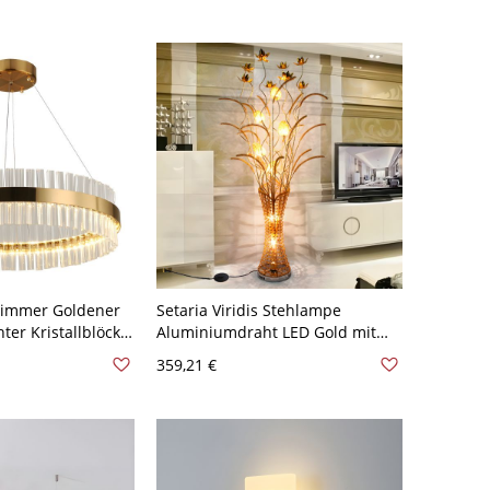
immer Goldener
Setaria Viridis Stehlampe
ter Kristallblöcke
Aluminiumdraht LED Gold mit
icht Pendelleuchte
Vasenfuß für
359,21 €
lden 40,64 cm
Wohnzimmerdekoration - 110V-
120V Golden