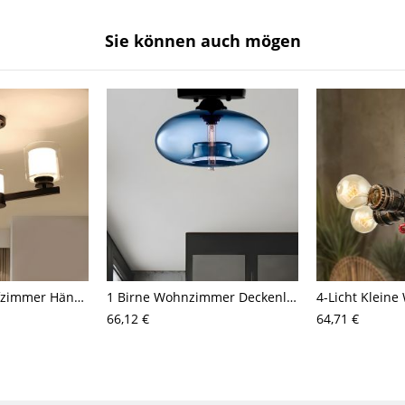
Sie können auch mögen
3/6/8-Kopf Schlafzimmer Hängelampe Moderner Stil Schwarz/Gold/Silber Kronleuchter mit zylindrischem klarem Glasschirm
1 Birne Wohnzimmer Deckenleuchte Zeitgenössische Schwarze Deckenmontierte Vorrichtung mit Ovaler Bernstein/Kaffee/Himmelblauer Glasschirm
66,12 €
64,71 €