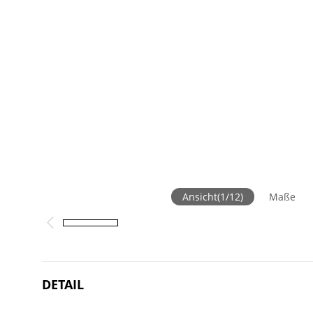
Ansicht
(
1
/
12
)
Maße
DETAIL