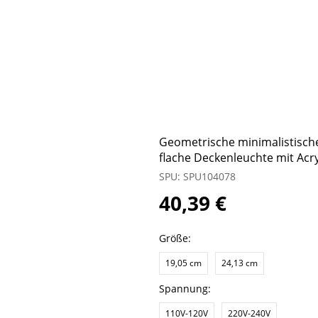
Geometrische minimalistisch
flache Deckenleuchte mit Acr
SPU: SPU104078
40,39 €
Größe:
19,05 cm
24,13 cm
Spannung:
110V-120V
220V-240V