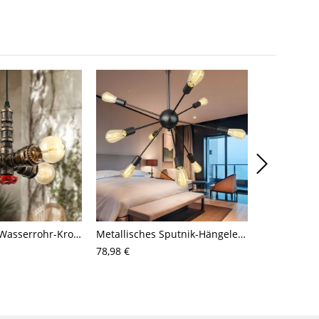
4-Licht Kleine Wasserrohr-Kronleuchter Industriestil Antikes Messing Metall Hängende Deckenleuchte
Metallisches Sputnik-Hängeleuchten-Antik-9/12/15 Glühbirnen-Wohnzimmer-Deckenleuchter in Schwarz
78,98 €
65,21 €