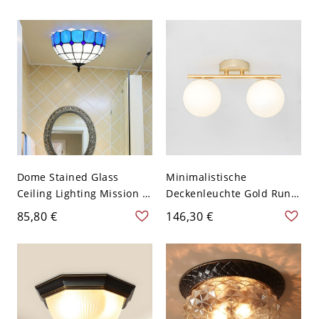
Mount Deckenleuchte -
Light Fixture with Bowl
Schwarz 110V-120V
Shade - Messing 110V-
Quadrat
120V A
Dome Stained Glass
Minimalistische
Ceiling Lighting Mission 2
Deckenleuchte Gold Rund
Lights Blue/Yellow Semi
mit Glasschirm - 110V-
85,80 €
146,30 €
Flush Mount Light with
120V 2
Grid Pattern - Blau 110V-
120V