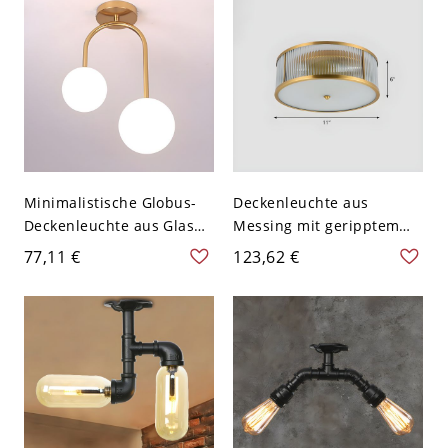
Minimalistische Globus-
Deckenleuchte aus
Deckenleuchte aus Glas
Messing mit geripptem
für den Flur - Golden
Glas im Trommel-Design
77,11 €
123,62 €
110V-120V Milchweiß
für Schlafzimmer - 110V-
120V 2 Messing