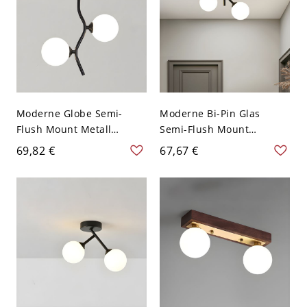
Moderne Globe Semi-
Moderne Bi-Pin Glas
Flush Mount Metall
Semi-Flush Mount
Deckenleuchte mit
Deckenleuchte mit 2
69,82 €
67,67 €
weißem Glasschirm für
weißen Glasschirmen für
den Wohnbereich - 110V-
den Wohngebrauch -
120V Schwarz
Schwarz 110V-120V