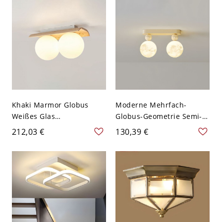
Milchweiß
Khaki Marmor Globus
Moderne Mehrfach-
Weißes Glas
Globus-Geometrie Semi-
Deckenleuchte mit
Flush Mount
212,03 €
130,39 €
Steinmaterial - 110V-120V
Deckenleuchte mit
13 Zoll (33,02 cm)
verstellbaren goldenen
Armen - 110V-120V 2