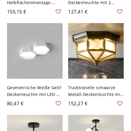
Halbflächenmontage-
Deckenleuchte mit 2
Schüssel-Deckenleuchte
Lichtern und
150,15 €
127,41 €
mit modernem Stil für
Silikongelschirm -
den Wohnbereich - 110V-
Schwarzes Gold 110V-
120V 2
120V Weißlicht
Geometrische Weiße Ge01
Traditionelle schwarze
Deckenleuchte mit LED-
Metall-Deckenleuchte mit
Lampen - Weiß 110V-120V
mattem Glasschirm -
80,47 €
152,27 €
2 Weißlicht
110V-120V