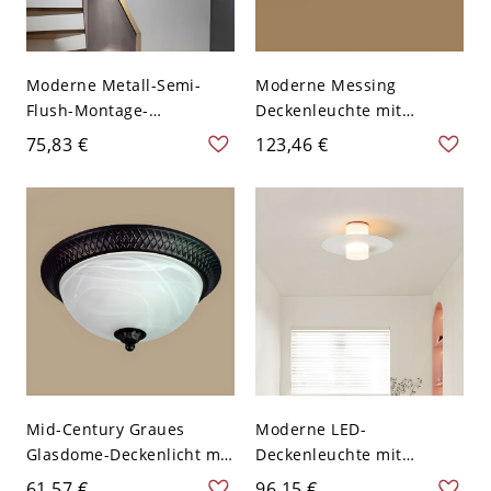
Moderne Metall-Semi-
Moderne Messing
Flush-Montage-
Deckenleuchte mit
Deckenleuchte mit
weißem Glasschirm -
75,83 €
123,46 €
warmweißen LED-Lampen
110V-120V Schüssel
- Weiß 110V-120V Quadrat
Mid-Century Graues
Moderne LED-
Glasdome-Deckenlicht mit
Deckenleuchte mit
LED/Glühlampen/Fluoresz
weißem Acrylschirm -
61,57 €
96,15 €