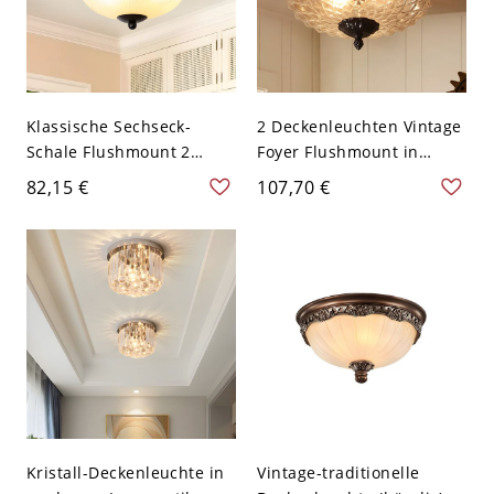
Klassische Sechseck-
2 Deckenleuchten Vintage
Schale Flushmount 2
Foyer Flushmount in
Glühbirnen Weiß
Schwarz mit Kuppel aus
82,15 €
107,70 €
geripptes Glas Flush
klarem prismatischem
Mount Deckenleuchte in
Glas - Schwarz 110V-120V
Schwarz - Schwarz 110V-
120V
Kristall-Deckenleuchte in
Vintage-traditionelle