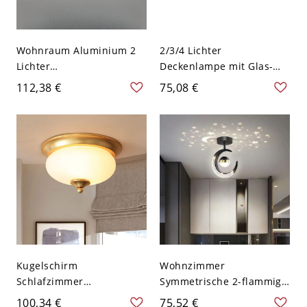
Wohnraum Aluminium 2
2/3/4 Lichter
Lichter
Deckenlampe mit Glas-
Mitternachtsschwarz LED
Schirm im traditionellen
112,38 €
75,08 €
Deckenleuchte mit
Stil - Bronze 110V-120V 2
synthetischem Schirm,
festverdrahtet, 110V-120V,
Dreigang
(Warm/Weiß/Neutrales
Licht dimmbar),
quadratisch
Kugelschirm
Wohnzimmer
Schlafzimmer
Symmetrische 2-flammige
Deckenleuchte Vintage-
LED-Deckenleuchte aus
100,34 €
75,52 €