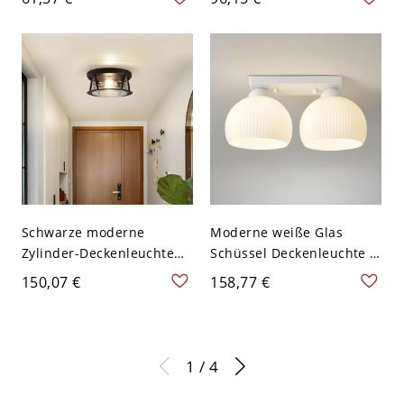
enz - 110V-120V Schwarz
Weiß 110V-120V
Design 1
Schwarze moderne
Moderne weiße Glas
Zylinder-Deckenleuchte
Schüssel Deckenleuchte -
mit klarem Glasschirm -
E26/E27 Lampensockel -
150,07 €
158,77 €
110V-120V
110V-120V 2
1 / 4