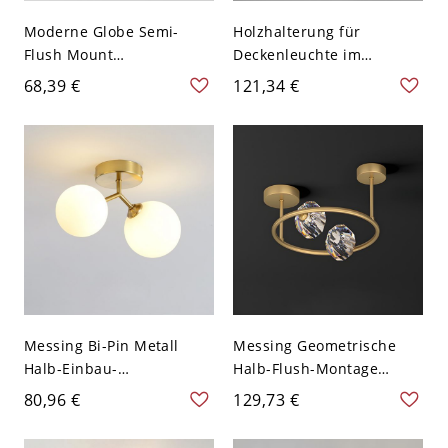
Moderne Globe Semi-
Holzhalterung für
Flush Mount
Deckenleuchte im
Deckenleuchte mit
Mission-Stil mit weißem
68,39 €
121,34 €
weißem Glasschirm und
Glasschirm - 110V-120V
Metallrahmen - 110V-120V
Walnuss Farbe 2
Schwarz
Messing Bi-Pin Metall
Messing Geometrische
Halb-Einbau-
Halb-Flush-Montage
Deckenleuchte mit
Deckenleuchte mit
80,96 €
129,73 €
abwärts gerichtetem
Kristall-Schirmen - 110V-
Glasschirm - 110V-120V
120V 2