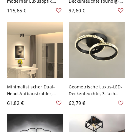
moderner Luxusoptik,
Deckenleuchte (bündig),
geometrische Form,
verzierter geschnitzter
115,65 €
97,60 €
Edelstahl-Deckenlampe -
Harzrahmen mit
Silber 110V-120V Rund
mattierter Glasschale -
110V-120V Dunkelbraun
Klein
Minimalistischer Dual-
Geometrische Luxus-LED-
Head-Aufbaustrahler,
Deckenleuchte, 3-fach
verstellbare, gerichtete
farbverstellbar,
61,82 €
62,79 €
LED-Deckenleuchte -
kristalltexturierte Leuchte
Schwarz Weißlicht 110V-
- Schwarz 110V-120V Ring
120V
Dreistufiges Dimmen