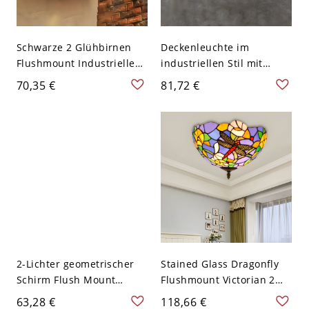
Schwarze 2 Glühbirnen
Deckenleuchte im
Flushmount Industrielle
industriellen Stil mit
Metall-Wasserrohr-LED
Metallrohr-Design - 110V-
70,35 €
81,72 €
Semi Flush Deckenlampe
120V Design 6
für die Küche, A
2-Lichter geometrischer
Stained Glass Dragonfly
Schirm Flush Mount
Flushmount Victorian 2
moderner Stil Flush
Lights Brass Finish Flush
63,28 €
118,66 €