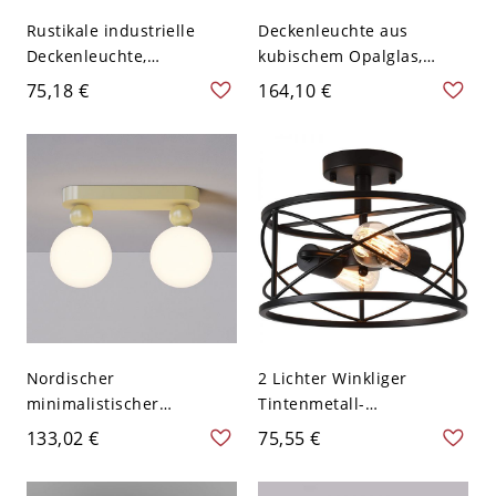
Rustikale industrielle
Deckenleuchte aus
Deckenleuchte,
kubischem Opalglas,
Trommelleuchte in
Landhausstil, 2-flammig,
75,18 €
164,10 €
Holzoptik für Küche Flur
Schlafzimmer, bündig
Eingang - 110V-120V
montiert, Messing
Nordischer
2 Lichter Winkliger
minimalistischer
Tintenmetall-
Deckenleuchte mit
Deckenstrahler mit
133,02 €
75,55 €
Opalglasschirmen -
Glasschirm,
Milchkaffee-Farbe 110V-
LED/Glühlampe/Leuchtsto