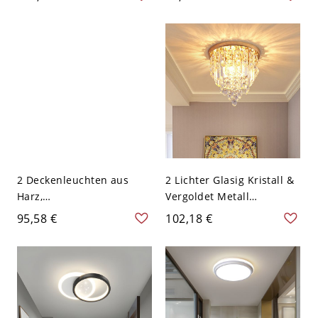
Stil Mundgeblasenes
Legierung in Schwarz,
Milchglas 2 Köpfe
110V-120V, 10"
Messing
Deckenbefestigung -
Messing 110V-120V
2 Deckenleuchten aus
2 Lichter Glasig Kristall &
Harz,
Vergoldet Metall
Halbflächenmontage, 110-
Deckenbeleuchtung
95,58 €
102,18 €
120V, Mond, Kaffee/Rot
Angepasst für
LED/Glühlampe/Fluoreszie
rend für Wohnnutzung,
110V-120V, Rund