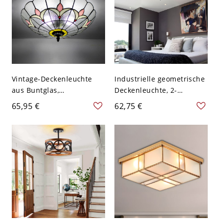
Vintage-Deckenleuchte
Industrielle geometrische
aus Buntglas,
Deckenleuchte, 2-
handgefertigte Art-Déco-
flammige schwarze
65,95 €
62,75 €
Deckenlampe -
Metallkäfig-
Transparenz 110V-120V
Deckenleuchte, offenes
Design - Schwarz 110V-
120V