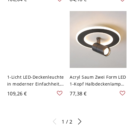
Wohnzimmer und
und kreisförmigem
kommerzielle
Acrylschirm - Schwarz
Geschäftsfenster Super
110V-120V 50,8 cm
Bright Semi Flush Light -
Schwarz 110V-120V 2
1-Licht LED-Deckenleuchte
Acryl Saum Zwei Form LED
in moderner Einfachheit,
1-Kopf Halbdeckenlampe
quadratischer Acryl-
Zylinder Schirm Moderne
109,26 €
77,38 €
Flush-Semi-Mount für
Scheinwerfer - Schwarz
Innenräume - Schwarz
110V-120V Rund
110V-120V Weißlicht
1 / 2