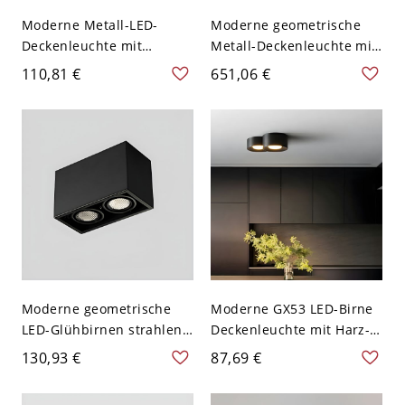
Moderne Metall-LED-
Moderne geometrische
Deckenleuchte mit
Metall-Deckenleuchte mit
Acrylschirm und 2
LED-Lampen für den
110,81 €
651,06 €
Lichtern - Schwarz 110V-
Wohnbereich - Weiß-
120V 40,64 cm Warm
Schwarz 110V-120V 2
Moderne geometrische
Moderne GX53 LED-Birne
LED-Glühbirnen strahlen
Deckenleuchte mit Harz-
Metallschirm 8 Zoll Flush
Zylinder-Schirm - Schwarz
130,93 €
87,69 €
Mount Deckenleuchte aus
110V-120V 17,78 cm
- 110V-120V Schwarz 2
Natürliches Llicht