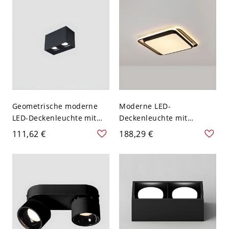
Geometrische moderne
Moderne LED-
LED-Deckenleuchte mit
Deckenleuchte mit
Aluminiumschirm - 110V-
Silikagel-Schirm,
111,62 €
188,29 €
120V 2 Schwarz Warm
dimmbar, direkt verkabelt
- Schwarz 110V-120V 50,8
cm Quadrat