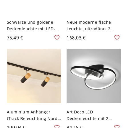
Schwarze und goldene
Neue moderne flache
Deckenleuchte mit LED-
Leuchte, ultradünn, 2
Ring für Schlafzimmer
Lichter LED-
75,49 €
168,03 €
und Restaurant -
Oberflächenmontage-
Schwarz-weiß 110V-120V
Deckenleuchten - Schwarz
Weißlicht Rund
110V-120V 53,34 cm
Weißlicht
Aluminium Anhänger
Art Deco LED
tTrack Beleuchtung Nordic
Deckenleuchte mit 2
Modern Style Home
Lichtern, Metallhalterung
100,04 €
84,18 €