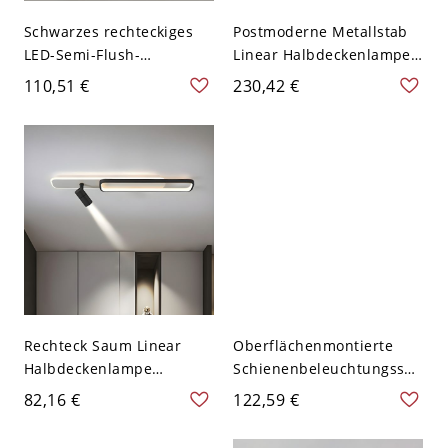
Schwarzes rechteckiges
Postmoderne Metallstab
LED-Semi-Flush-
Linear Halbdeckenlampe
Deckenlicht in moderner
Drehbarer Zylinder
110,51 €
230,42 €
Einfachheit Acryl-
Messing Schirm
Deckenleuchte für den
Deckenleuchte - Schwarz
Flur - 110V-120V Schwarz-
110V-120V 2
weiß 80 cm
Rechteck Saum Linear
Oberflächenmontierte
Halbdeckenlampe
Schienenbeleuchtungssys
Moderne Zylinder Schirm
teme im nordischen Stil
82,16 €
122,59 €
LED Scheinwerfer -
aus Eisen für
Schwarz 110V-120V 60,96
Wohnzimmer-