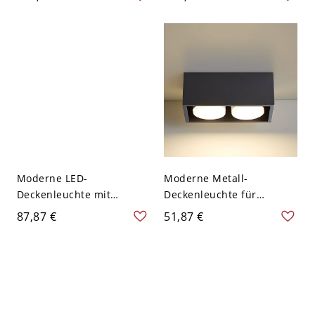
natürlichem Licht -
110V-120V
Schwarz 110V-120V 59,69
cm
Moderne LED-
Moderne Metall-
Deckenleuchte mit
Deckenleuchte für
Acrylschirm - Drei
Wohnzimmer - Schwarz
87,87 €
51,87 €
Farbtemperaturen -
110V-120V 2
Schwarz 110V-120V 25,4
cm