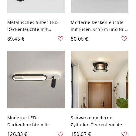
Metallisches Silber LED-
Moderne Deckenleuchte
Deckenleuchte mit
mit Eisen-Schirm und Bi-
Aluminiumschirm und
Pin für den Wohnbereich -
89,45 €
80,06 €
modernem Design-Stil -
Schwarz 110V-120V 2
110V-120V 2 Schwarz
Moderne LED-
Schwarze moderne
Deckenleuchte mit
Zylinder-Deckenleuchte
Acrylschirm und
mit klarem Glasschirm -
126,83 €
150,07 €