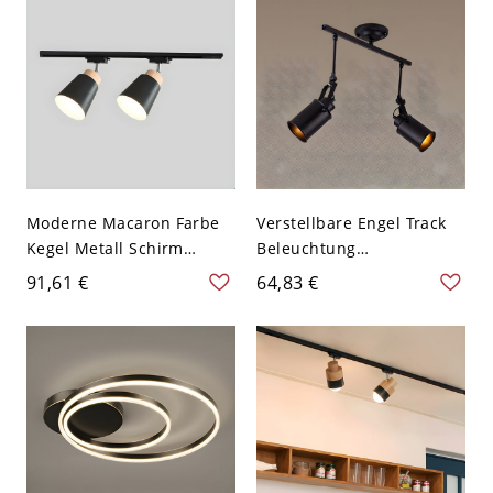
Moderne Macaron Farbe
Verstellbare Engel Track
Kegel Metall Schirm
Beleuchtung
Halbdeckenlampe Linear
Zeitgenössische
91,61 €
64,83 €
Bahn Baldachin
Schmiedeeisen
Deckenleuchte - 2
Deckenmontage - Schwarz
Schwarz 110V-120V
110V-120V 2