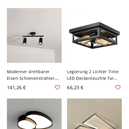
LED-Deckenleuchte -
Holzoptik für Küche Flur
Schwarz Weißlicht 110V-
Eingang - 110V-120V
120V
Moderner drehbarer
Legierung 2 Lichter Tinte
Eisen-Schienenstrahler,
LED Deckenleuchte für
1/2/4/6-flammige
Wohnzimmer im
141,26 €
66,23 €
schwarz/gold verstellbare
minimalistischen Stil,
Deckenleuchte für
110V-120V
Zuhause & Einzelhandel -
2 Schwarz 110V-120V