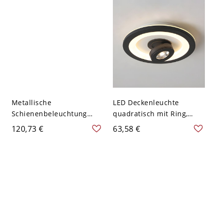
cm
Hintergrundwände und
kommerzielle Geschäfte -
Schwarz 110V-120V 2
Metallische
LED Deckenleuchte
Schienenbeleuchtung
quadratisch mit Ring,
Pendelleuchten im
Wohnzimmer- und
120,73 €
63,58 €
nordischen modernen
Verandabeleuchtung -
minimalistischen Stil für
Schwarz 110V-120V
Umkleideraum,
Weißlicht Rund
Wohnzimmer, Zuhause
und Bekleidungsgeschäft.
Kommerzielle Downlights
- Schwarz 110V-120V