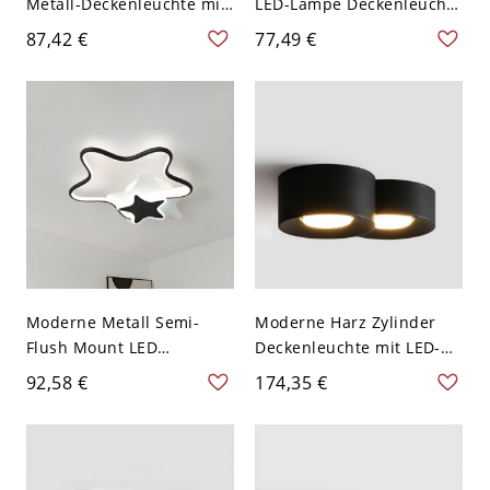
Metall-Deckenleuchte mit
LED-Lampe Deckenleuchte
2 Lichtern in
mit Metallschirm in SMD-
87,42 €
77,49 €
Mitternachtsschwarz,
Basis - Schwarz 110V-120V
oblonger
2 Natürliches Llicht
Oberflächenmontage,
110V-120V
Moderne Metall Semi-
Moderne Harz Zylinder
Flush Mount LED
Deckenleuchte mit LED-
Deckenleuchte mit
Lampen für den
92,58 €
174,35 €
Acrylschirmen für den
Wohnbereich - Schwarz
Wohnbereich - Schwarz
110V-120V 17,78 cm
110V-120V 40,64 cm Stern
Natürliches Llicht