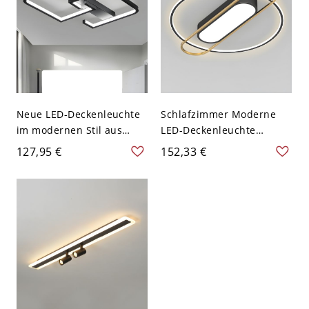
cm Weißlicht
Neue LED-Deckenleuchte
Schlafzimmer Moderne
im modernen Stil aus
LED-Deckenleuchte
Eisen für das
Schwarz Eisen mit 2
127,95 €
152,33 €
Wohnzimmer - Schwarz
Lichtern - Matt Schwarz
110V-120V Rechteck
110V-120V Dreistufiges
Dimmen