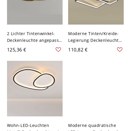
2 Lichter Tintenwinkel-
Moderne Tinten/Kreide-
Deckenleuchte angepasst
Legierung Deckenleuchte
für LED-Leuchte mit
mit Polymer-Schirm für
125,36 €
110,82 €
Plexiglasschirm für
den Wohnbereich - 2
Wohngebrauch, 110V-
Schwarz 110V-120V 50,8
120V, 19,5"
cm
Wohn-LED-Leuchten
Moderne quadratische