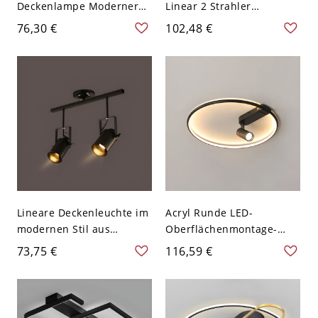
Deckenlampe Moderner
Linear 2 Strahler
Stil Aluminium 2 Lichter
Deckenleuchte aus Metall
76,30 €
102,48 €
Flush Mount für
- Schwarz 110V-120V
Bekleidungsgeschäft -
100,33 cm Weißlicht
Schwarz 110V-120V
Weißlicht
Lineare Deckenleuchte im
Acryl Runde LED-
modernen Stil aus
Oberflächenmontage-
schwarzem Metall für
Deckenleuchten Neue
73,75 €
116,59 €
Bekleidungsgeschäfte -
moderne
Schwarz 110V-120V 2
Deckenmontageleuchte
Rund
mit 1 Scheinwerfer -
Schwarz 110V-120V 40,64