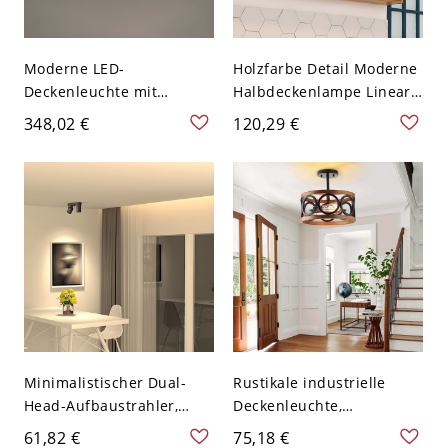
Moderne LED-
Holzfarbe Detail Moderne
Deckenleuchte mit
Halbdeckenlampe Linear
weißem Lichtkreis -
Bahn Metall Rund
348,02 €
120,29 €
Schwarz 110V-120V 43,18
Drehbarer Schirm
cm
Scheinwerfer - Schwarz
110V-120V 2
Minimalistischer Dual-
Rustikale industrielle
Head-Aufbaustrahler,
Deckenleuchte,
verstellbare, gerichtete
Trommelleuchte in
61,82 €
75,18 €