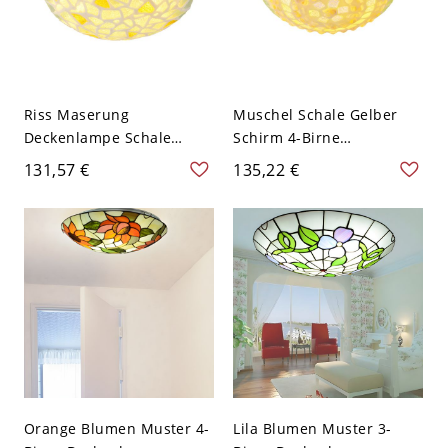
Riss Maserung
Muschel Schale Gelber
Deckenlampe Schale
Schirm 4-Birne
Tiffany Stil Gelbes Glas 4-
Deckenlampe Tiffany Stil
131,57 €
135,22 €
Birne Deckenleuchte -
Bunter Ziegel Muster
Gelb 110V-120V 30,48 cm
Deckenleuchte - Gelb
110V-120V 30,48 cm
Orange Blumen Muster 4-
Lila Blumen Muster 3-