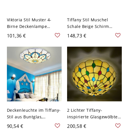
Viktoria Stil Muster 4-
Tiffany Stil Muschel
Birne Deckenlampe
Schale Beige Schirm
Schale Schirm Buntes
Deckenlampe Blumen
101,36 €
148,73 €
Glas Deckenleuchte -
Muster 4-Birne
Braun 110V-120V 30,48 cm
Deckenleuchte - Beige
110V-120V 30,48 cm
Deckenleuchte im Tiffany-
2 Lichter Tiffany-
Stil aus Buntglas,
inspirierte Glasgewölbte
handgefertigter
Deckenleuchte - Bunt
90,54 €
200,58 €