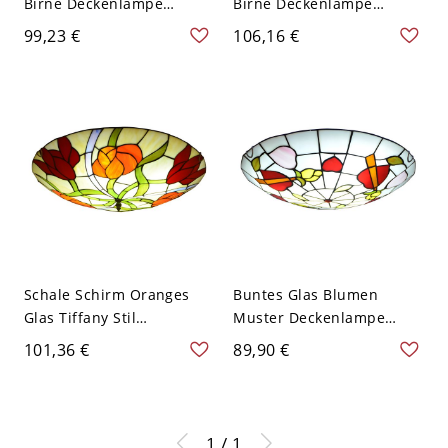
Birne Deckenlampe
Birne Deckenlampe
Schale Buntes Glas
Tiffany Stil Schale Buntes
99,23 €
106,16 €
Tiffany Stil Deckenleuchte
Glas Deckenleuchte -
- Orange 110V-120V 30,48
Grün 110V-120V 30,48 cm
cm
Schale Schirm Oranges
Buntes Glas Blumen
Glas Tiffany Stil
Muster Deckenlampe
Deckenlampe Blumen
Tiffany Stil Schale Schirm
101,36 €
89,90 €
Muster 4-Birne
4-Birne Deckenleuchte -
Deckenleuchte - Orange-
Rosa 110V-120V 30,48 cm
Rot 110V-120V 30,48 cm
1 / 1