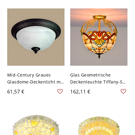
geometrischer
110V-120V
Kunstschirm für
Schlafzimmer und
Eingangsbereich - 110V-
120V Gelb 30,48 cm
Mid-Century Graues
Glas Geometrische
Glasdome-Deckenlicht mit
Deckenleuchte Tiffany-Stil
LED/Glühlampen/Fluoresz
1 Licht Flush Mount
61,57 €
162,11 €
enz - 110V-120V Schwarz
Kronleuchter für
Design 1
Schlafzimmer - Gelb 110V-
120V