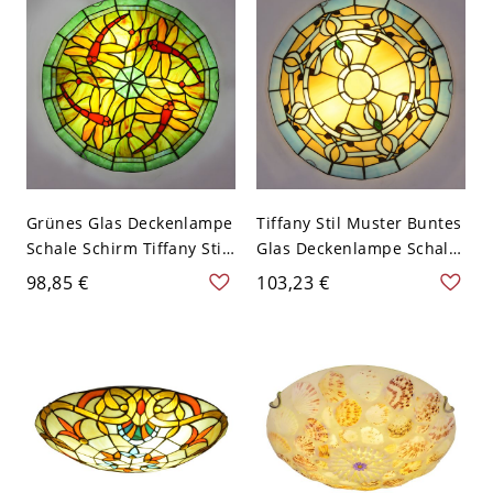
Grünes Glas Deckenlampe
Tiffany Stil Muster Buntes
Schale Schirm Tiffany Stil
Glas Deckenlampe Schale
Libelle Muster 3-Birne
Schirm 3-Birne
98,85 €
103,23 €
Deckenleuchte - Grün
Deckenleuchte - Gelb
110V-120V 30,48 cm
110V-120V 30,48 cm