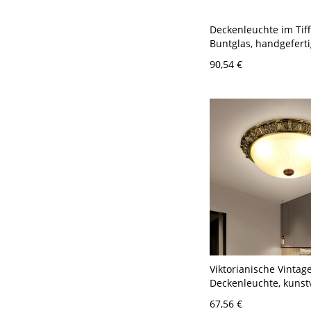
Deckenleuchte im Tiff
Buntglas, handgeferti
geometrischer Kunsts
90,54 €
Schlafzimmer und
Eingangsbereich - 11
Gelb 30,48 cm
Viktorianische Vintag
Deckenleuchte, kunstv
geschnitzte Kuppelle
67,56 €
mattiertem Schirm - 