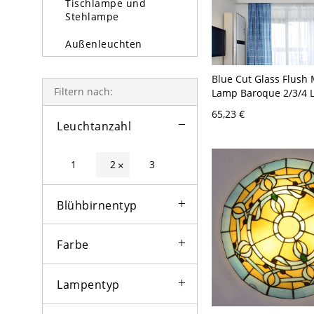
Tischlampe und
Stehlampe
Außenleuchten
Glühbirne
Blue Cut Glass Flush
Filtern nach:
Lamp Baroque 2/3/4 L
Mosaic Patterned Flu
65,23 €
Bedroom, 12"/16"/19.
Leuchtanzahl
110V-120V 30,48 cm
1
2
3
×
Blühbirnentyp
Farbe
Lampentyp