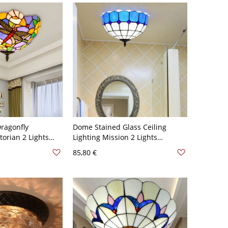
Dragonfly
Dome Stained Glass Ceiling
orian 2 Lights
Lighting Mission 2 Lights
ush Light Fixture
Blue/Yellow Semi Flush Mount
85,80 €
e - Messing 110V-
Light with Grid Pattern - Blau
110V-120V