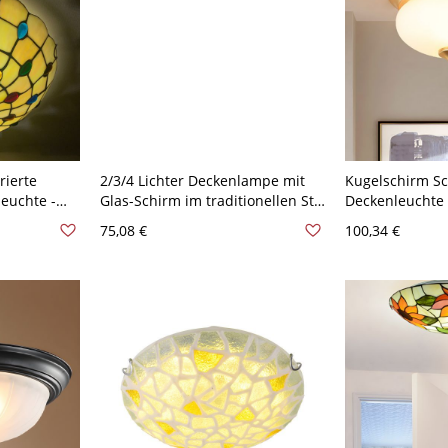
rierte
2/3/4 Lichter Deckenlampe mit
Kugelschirm S
euchte -
Glas-Schirm im traditionellen Stil
Deckenleuchte 
- Bronze 110V-120V 2
Mundgeblasene
75,08 €
100,34 €
Köpfe Messing
Deckenbefestig
110V-120V