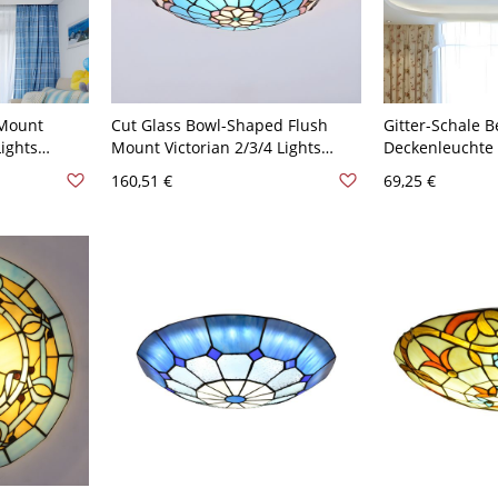
 Mount
Cut Glass Bowl-Shaped Flush
Gitter-Schale B
ights
Mount Victorian 2/3/4 Lights
Deckenleuchte
shmount for
Blue/Blue and Brown Ceiling
Rot Deckenleuc
160,51 €
69,25 €
5" W - Blau
Lighting with Petal Pattern,
12"/16"/19.5" Wide - 110V-120V
Blau-Braun 30,48 cm