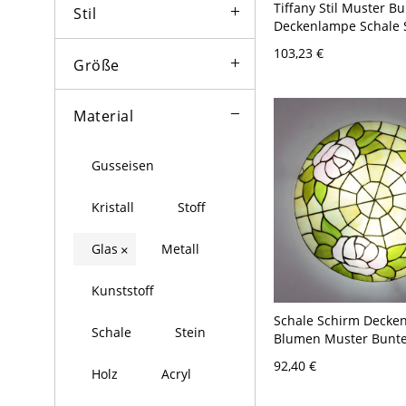
Tiffany Stil Muster B
Stil
Deckenlampe Schale 
Birne Deckenleuchte 
103,23 €
120V 30,48 cm
Größe
Material
Gusseisen
Kristall
Stoff
Glas
Metall
×
Kunststoff
Schale Schirm Decke
Schale
Stein
Blumen Muster Bunte
Tiffany Stil 3-Birne
92,40 €
Holz
Acryl
Deckenleuchte - Beig
30,48 cm