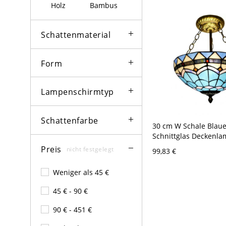
Holz
Bambus
Schattenmaterial
Form
Lampenschirmtyp
Schattenfarbe
30 cm W Schale Blau
Schnittglas Deckenla
Stil 2 Köpfe Antik Me
Preis
nicht festgelegt
99,83 €
Halbeinbauleuchte m
Blütenmuster
Weniger als 45 €
45 € - 90 €
90 € - 451 €