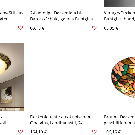
any-Stil aus
2-flammige Deckenleuchte,
Vintage-Decken
gter
Barock-Schale, gelbes Buntglas,
Buntglas, handg
chirm für
Tulpenmuster, Deckenlampe
Déco-Deckenla
63,15 €
65,95 €
(bündig), 10″ B
Transparenz 1
0V-120V
e-
Deckenleuchte aus kubischem
Braune Decken
oll
Opalglas, Landhausstil, 2-
geschliffenem 
uchte mit
flammig, Schlafzimmer, bündig
flammig viktori
164,10 €
106,16 €
Messing
montiert, Messing
Libellenmuster