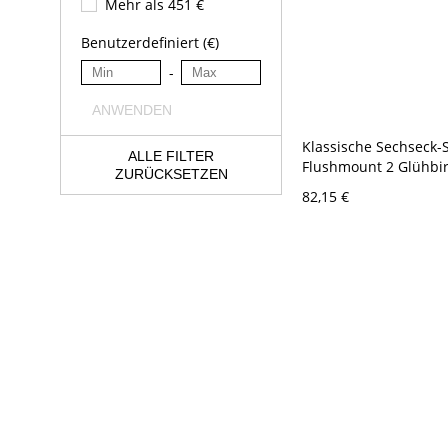
Mehr als 451 €
Benutzerdefiniert (€)
-
ANWENDEN
Klassische Sechseck-
ALLE FILTER
Flushmount 2 Glühbi
ZURÜCKSETZEN
geripptes Glas Flush
82,15 €
Deckenleuchte in Sch
Schwarz 110V-120V