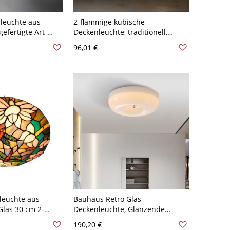
leuchte aus
2-flammige kubische
efertigte Art-
Deckenleuchte, traditionell,
mpe -
Messing, mattiertes Glas,
96,01 €
10V-120V
Deckenbündig - Messing 110V-
120V
leuchte aus
Bauhaus Retro Glas-
Glas 30 cm 2-
Deckenleuchte, Glänzende
anisch mit
Donut-Deckenleuchte für
190,20 €
 für Schlafzimmer
niedrige Decken - 110V-120V