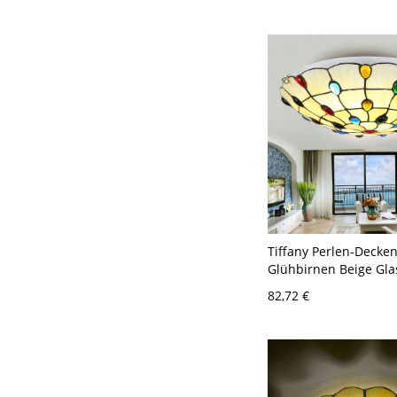
110V-120V 27,94 cm
Tiffany Perlen-Decken
Glühbirnen Beige Gla
Deckenleuchte für W
82,72 €
12" B