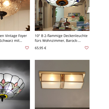
en Vintage Foyer
10" B 2-flammige Deckenleuchte
Schwarz mit
fürs Wohnzimmer, Barock-
arem
Messing, Tulpenmuster,
65,95 €
Glas - Schwarz
halbbündig, mit Schale,
beigefarbener Schirm aus
geschliffenem Glas