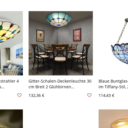
strahler 4
Gitter-Schalen-Deckenleuchte 30
Blaue Buntglas
s
cm Breit 2 Glühbirnen
im Tiffany-Stil,
ohnzimmer,
Himmelblaues Schnittglas
bronzefarbene
132,36 €
114,43 €
Barocke Deckenleuchte für
halbeingelasse
Schlafzimmer