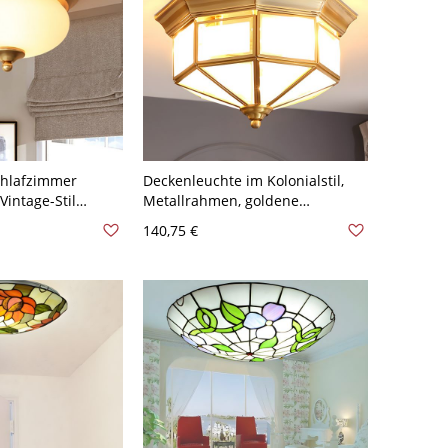
chlafzimmer
Deckenleuchte im Kolonialstil,
Vintage-Stil
Metallrahmen, goldene
s Milchglas 2
Beleuchtung für das
140,75 €
Wohnzimmer - 110V-120V Latern
ung - Messing