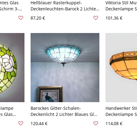
untes Glas
Hellblauer Rasterkuppel-
Viktoria Stil Mu
Schirm 3-
Deckenleuchten-Barock 2 Lichter
Deckenlampe S
- Gelb 110V-
Buntglas-Deckenleuchte, 12" B
Buntes Glas De
87,20 €
101,36 €
Braun 110V-12
nlampe
Barockes Gitter-Schalen-
Handwerker Sti
s Glas
Deckenlicht 2 Lichter Blaues Glas
Deckenlampe S
Deckenleuchte für Wohnzimmer,
Glasschirm 3-B
120,44 €
114,08 €
e 110V-120V
12" Breit
Deckenleuchte 
30,48 cm