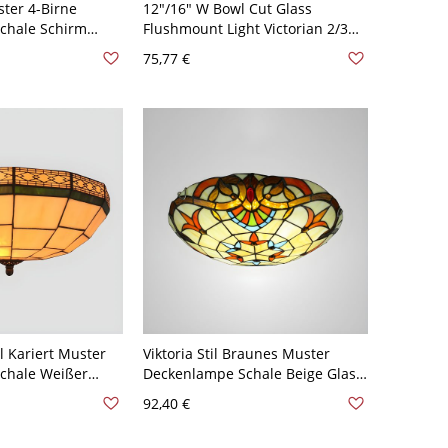
ster 4-Birne
12"/16" W Bowl Cut Glass
chale Schirm
Flushmount Light Victorian 2/3
ckenleuchte -
Heads White/Blue Finish Mosaic
75,77 €
0V 30,48 cm
Patterned Flush Mount Lighting -
110V-120V Weiß 30,48 cm
l Kariert Muster
Viktoria Stil Braunes Muster
chale Weißer
Deckenlampe Schale Beige Glas
irne
4-Birne Deckenleuchte - Beige
92,40 €
- Beige 110V-120V
110V-120V 30,48 cm