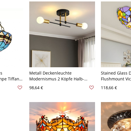
es
Metall Deckenleuchte
Stained Glass 
mpe Tiffany-
Modernismus 2 Köpfe Halb-
Flushmount Vict
ssing
Flush-Montageleuchte in
Brass Finish Fl
98,64 €
118,66 €
it
Schwarz - Schwarz 110V-120V
with Bowl Shad
120V A