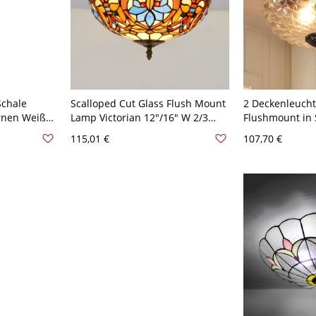
Schale
Scalloped Cut Glass Flush Mount
2 Deckenleucht
rnen Weiß
Lamp Victorian 12"/16" W 2/3
Flushmount in 
 Mount
Lights Blue Floral Patterned
Kuppel aus kl
115,01 €
107,70 €
warz -
Flushmount Lighting - Blau 110V-
prismatischem 
120V 30,48 cm
110V-120V