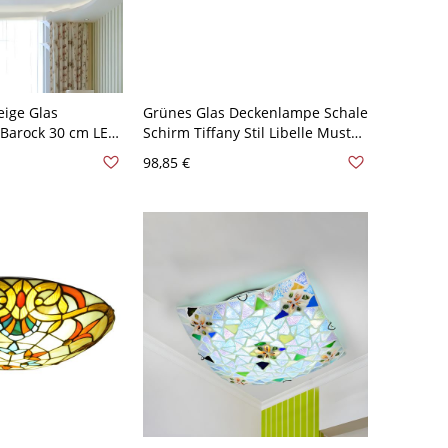
eige Glas
Grünes Glas Deckenlampe Schale
 Barock 30 cm LED
Schirm Tiffany Stil Libelle Muster
hte in Weißlicht
3-Birne Deckenleuchte - Grün
98,85 €
110V-120V 30,48 cm