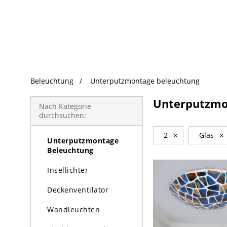
beliebte Produkte
Beleuchtung
Unterputzmontage beleuchtung
Beleuchtung
Unterputzmo
Kronleuchter
Nach Kategorie
durchsuchen:
Pendelleuchte
2
×
Glas
×
Unterputzmontage
Beleuchtung
Insellichter
Deckenventilator
Wandleuchten