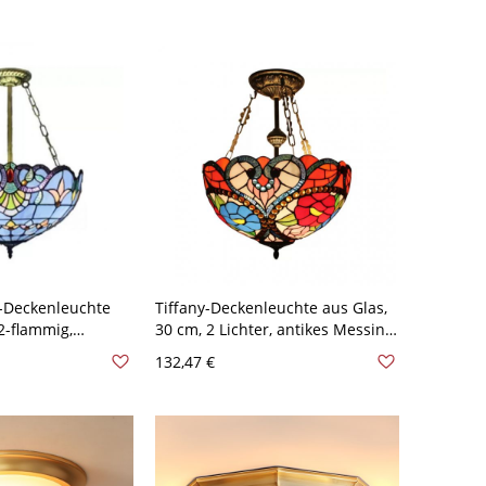
Creme 31,75 cm
-Deckenleuchte
Tiffany-Deckenleuchte aus Glas,
 2-flammig,
30 cm, 2 Lichter, antikes Messing,
 Tulpenmuster,
Blumenmuster
132,47 €
ne Montage, 12" B