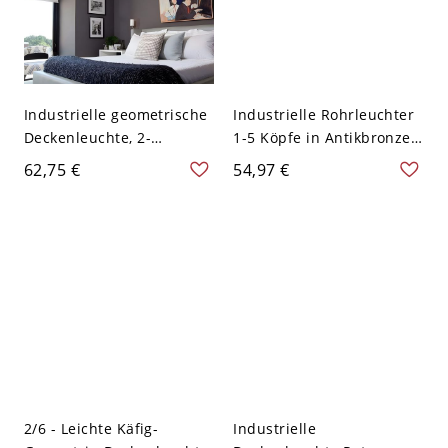
Industrielle geometrische
Industrielle Rohrleuchter
Deckenleuchte, 2-
1-5 Köpfe in Antikbronze
flammige schwarze
für Wohnzimmer &
62,75 €
54,97 €
Metallkäfig-
Küchen - 2 110V-120V
Deckenleuchte, offenes
Bronze
Design - Schwarz 110V-
120V
2/6 - Leichte Käfig-
Industrielle