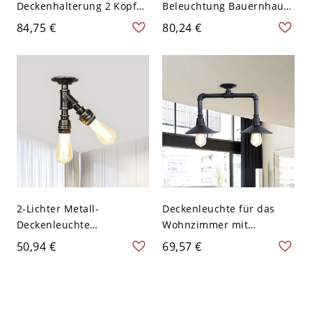
Deckenhalterung 2 Köpfe
Beleuchtung Bauernhaus
Metall Halb-Flush-Licht in
Schwarz Finish Bernstein
84,75 €
80,24 €
Schwarz mit klarem
Glas Rohr Deckenlampe
Glasschirm
mit Käfig, A
2-Lichter Metall-
Deckenleuchte für das
Deckenleuchte
Wohnzimmer mit
Bauernbronze Offene
Wasserrohr-Design,
50,94 €
69,57 €
Glühbirne Wohnzimmer
schwarzes Metall,
Rohr Halb-Flush-
halbflächenbündig
Kronleuchter
montiert, 2 Glühbirnen -
110V-120V Schwarz