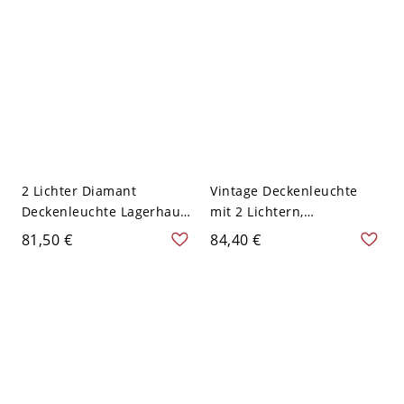
2 Lichter Diamant
Vintage Deckenleuchte
Deckenleuchte Lagerhaus
mit 2 Lichtern,
Schwarz Finish Klares
halbmontierte
81,50 €
84,40 €
Glas Halbflächen-
Beleuchtung in Schwarz
Pendelleuchte für den
und bernsteinfarbenem
Innenbereich
Glas