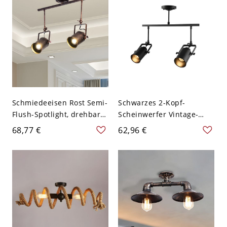
Schmiedeeisen Rost Semi-
Schwarzes 2-Kopf-
Flush-Spotlight, drehbarer
Scheinwerfer Vintage-
Linear-2-Kopf-Industrie-
Metall rotierbarer
68,77 €
62,96 €
Deckenmontagelampe
Zylinder Semi-Flush-
Deckenleuchte mit Griff
für Restaurant