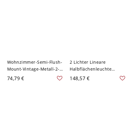
Köpfen - Schwarz 110V-
120V
Wohnzimmer-Semi-Flush-
2 Lichter Lineare
Mount-Vintage-Metall-2-
Halbflächenleuchte
Kopf-Schwarz-Rotierbarer
Lagerhaus Schwarz Eisen
74,79 €
148,57 €
Spotlight-Eimer
Deckenlampe mit Globus
Schirm