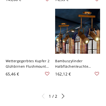
mattiertem Glas und
verwittertem Kupfer
schwarzer Halterung -
Schwarz 110V-120V
Wettergegerbtes Kupfer 2
Bambuszylinder
Glühbirnen Flushmount
Halbflächenleuchte
Antiqued Amber Glass
Drehbare Lodge 2-Kopf
65,46 €
162,12 €
Capsule LED Semi Flush
Innenraum-
Deckenlampe
Deckenbeleuchtung in
Holz
1 / 2