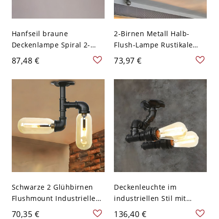
Hanfseil braune
2-Birnen Metall Halb-
Deckenlampe Spiral 2-
Flush-Lampe Rustikale
Licht Landhausstil
Bronze-Finish Teller
87,48 €
73,97 €
Halbflächenmontage
Korridor Flush Mount
Beleuchtung - 110V-120V
Deckenleuchte
Braun
Schwarze 2 Glühbirnen
Deckenleuchte im
Flushmount Industrielle
industriellen Stil mit
Metall-Wasserrohr-LED
Metallrohr-Design - 110V-
70,35 €
136,40 €