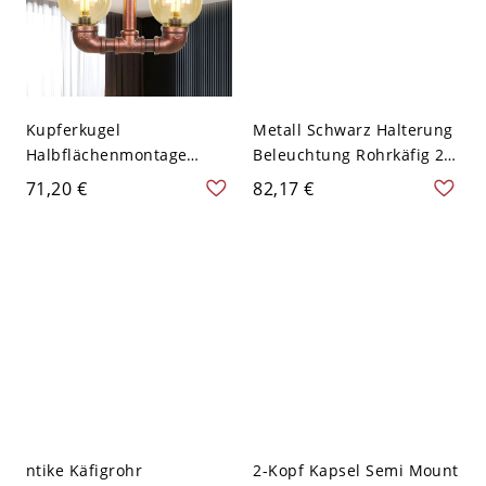
Kupferkugel
Metall Schwarz Halterung
Halbflächenmontage
Beleuchtung Rohrkäfig 2
Bauernstil
Lichter Industrie Klares
71,20 €
82,17 €
Bernsteinfarbenes Glas 2-
Glas Deckenlampe mit
Licht Wohnzimmer
Ventil Deko, A
Rohrdeckenleuchte
ntike Käfigrohr
2-Kopf Kapsel Semi Mount