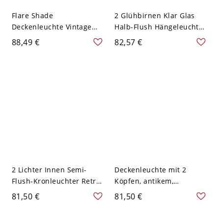
Flare Shade
2 Glühbirnen Klar Glas
Deckenleuchte Vintage
Halb-Flush Hängeleuchte
Milchglas 2 Lichter
Retro Schwarz Finish
88,49 €
82,57 €
Schwarz für Wohnzimmer
Breite Flare Korridor
Deckenbeleuchtung
2 Lichter Innen Semi-
Deckenleuchte mit 2
Flush-Kronleuchter Retro
Köpfen, antikem,
Stilvolle Schwarze
halbkugelförmigem,
81,50 €
81,50 €
Deckenleuchte mit Globus
klarem Glas und
Klar Glas Schirm
Halterung in Schwarz