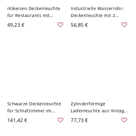
ntikeisen Deckenleuchte
Industrielle Wasserrohr-
für Restaurants mit
Deckenleuchte mit 2
freiliegenden Glühbirnen,
Lichtern aus Eisen in
49,23 €
56,85 €
2 Köpfe, halb-flush
antikem Bronze für
montiert, in Fabrik-Optik
Restaurant, A
mit Bronze-Finish
Schwarze Deckenleuchte
Zylinderförmige
für Schlafzimmer im
Ladenleuchte aus Vintage-
traditionellen Stil mit
Metall mit 2-Birnen
141,42 €
77,73 €
klarem und
Bronze verstellbarer
strukturiertem Glas, 2
Halterung