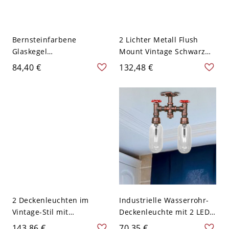
Bernsteinfarbene
2 Lichter Metall Flush
Glaskegel
Mount Vintage Schwarz
Halbflächenmontageleuch
Hexagon Korridor
84,40 €
132,48 €
te Lagerhaus 2 Lichter
Deckenleuchte mit
Schlafzimmer
Milchglas Schirm, 14" W
Deckenbeleuchtung in
Schwarz
2 Deckenleuchten im
Industrielle Wasserrohr-
Vintage-Stil mit
Deckenleuchte mit 2 LED-
quadratischem,
Lampen aus Metall in
143,86 €
70,35 €