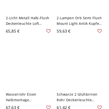
2-Licht Metall Halb-Flush
2-Lampen Orb Semi Flush
Deckenleuchte Loft
Mount Light Antik Kupfer
Schwarz Wasserrohr
Finish Klares Glas Rohr
65,85 €
59,63 €
Wohnzimmer Beleuchtung
Deckenbeleuchtung für
mit Orb Klar Glas Schirm
Korridor, A
Wasserrohr Eisen
Schwarze 2 Glühbirnen
Halbmontage
Rohr Deckenleuchte
Beleuchtung Bauernhaus
Antike Bernstein Glas
67,63 €
61,42 €