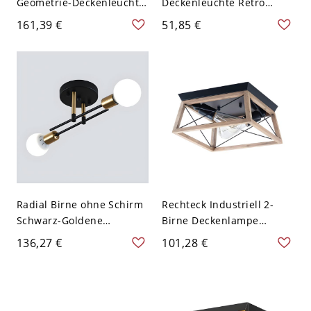
Geometrie-Deckenleuchte
Deckenleuchte Retro
aus schwarzem Metall für
Rohrleuchte Barleuchte
161,39 €
51,85 €
Zimmer - 110V-120V
Hotellicht - 2 Schwarz
Viereck
110V-120V
Radial Birne ohne Schirm
Rechteck Industriell 2-
Schwarz-Goldene
Birne Deckenlampe
Halbdeckenlampe
Simpler Design Schwarzer
136,27 €
101,28 €
Industriell Kariert Design
Metallrahmen
Kreuz Metallstange
Deckenleuchte - Holz
Deckenleuchte - Schwarz
110V-120V
110V-120V 2