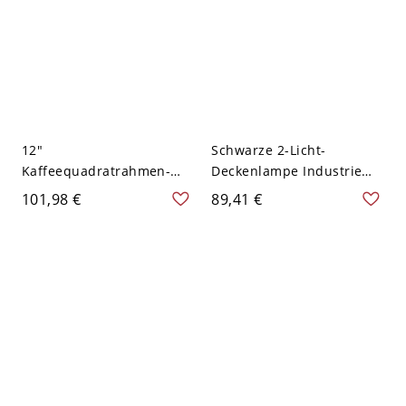
12"
Schwarze 2-Licht-
Kaffeequadratrahmen-
Deckenlampe Industrie
Deckenleuchte im
Creme Glas Muschelrand
101,98 €
89,41 €
Vintage-Metall-Design mit
Halbflächenmontage
2 Köpfen für das
Kronleuchter
Esszimmer