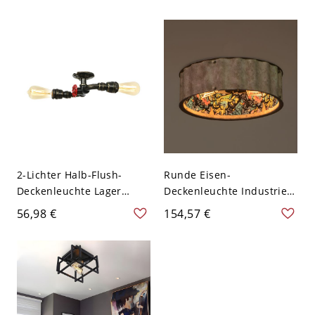
Semi Flush Deckenlampe
120V Design 4
für die Küche, A
2-Lichter Halb-Flush-
Runde Eisen-
Deckenleuchte Lager
Deckenleuchte Industrie 2
Exposed Bulb Iron Flush
Glühbirnen Restaurant
56,98 €
154,57 €
Mount Beleuchtung in
Flush Mount Beleuchtung
Antik Bronze
in Rost - Rost 110V-120V