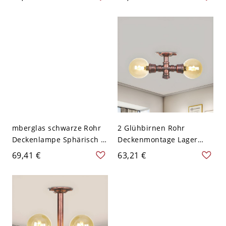
2-Licht Korridor
Kugel Schatten Halb-
Deckenlampe in Kupfer
Flush-Montage
mit klarem
Beleuchtung
Glaskugelschirm
mberglas schwarze Rohr
2 Glühbirnen Rohr
Deckenlampe Sphärisch 2
Deckenmontage Lager
Köpfe Retro Halb-Flush-
Kugel Bernstein Glas
69,41 €
63,21 €
Montage Kronleuchter
Halbflächenleuchte in
Kupfer