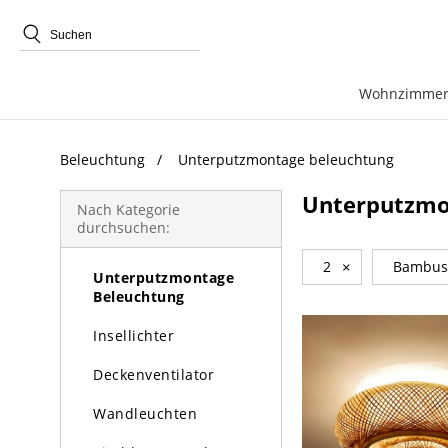
beliebte Produkte
Wohnzimmer
Beleuchtung
Unterputzmontage beleuchtung
Beleuchtung
Unterputzmo
Kronleuchter
Nach Kategorie
durchsuchen:
Pendelleuchte
2
×
Bambus
Unterputzmontage
Beleuchtung
Insellichter
Deckenventilator
Wandleuchten