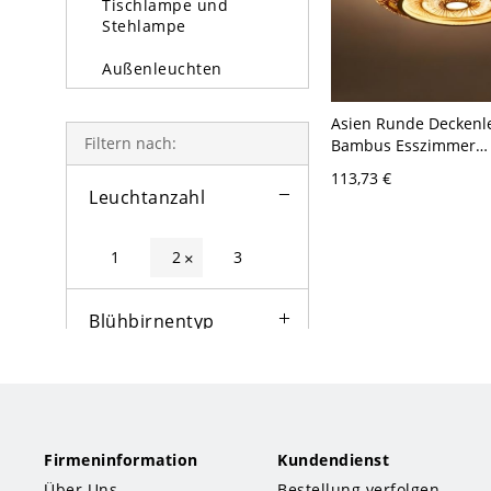
Tischlampe und
Stehlampe
Außenleuchten
Glühbirne
Asien Runde Deckenl
Filtern nach:
Bambus Esszimmer
Deckenmontage in Hol
113,73 €
110V-120V Rund
Leuchtanzahl
1
2
3
×
Blühbirnentyp
Lampentyp
Stil
Firmeninformation
Kundendienst
Über Uns
Bestellung verfolgen