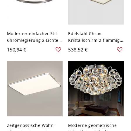
Moderner einfacher Stil
Edelstahl Chrom
Chromlegierung 2 Lichter
Kristallschirm 2-flammige
Deckenleuchte für den
Deckenleuchte, 110V-120V,
150,94 €
538,52 €
Wohnbereich mit
Rechteck
festverdrahtetem
Plexiglas-Schirm, 110V-
120V, Dritte Stufe
(Warm/Weiß/Neutrales
Licht dimmbar), Rund,
40cm
Zeitgenössische Wohn-
Moderne geometrische