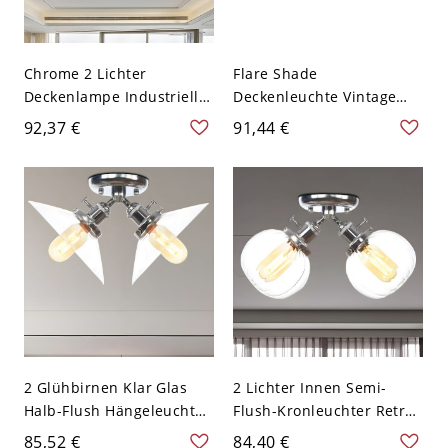
Chrome 2 Lichter
Flare Shade
Deckenlampe Industrielle
Deckenleuchte Vintage
Creme Glas Halb-Flush-
Milchglas 2 Lichter Chrom
92,37 €
91,44 €
Montage Kronleuchter
Wohnzimmerlampe
2 Glühbirnen Klar Glas
2 Lichter Innen Semi-
Halb-Flush Hängeleuchte
Flush-Kronleuchter Retro
Retro Chrom Finish Breite
Stilvolle Chrom
85,52 €
84,40 €