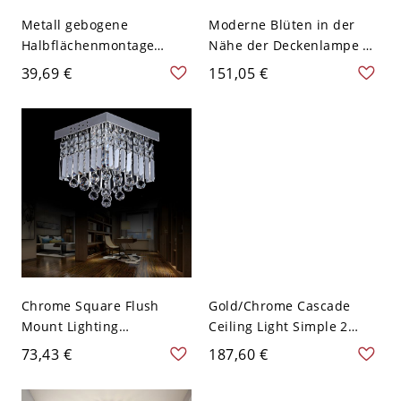
Metall gebogene
Moderne Blüten in der
Halbflächenmontage
Nähe der Deckenlampe 2
Leuchte Einfachheit LED
Lichter Milchglas
39,69 €
151,05 €
Halbmontagebeleuchtung
Flushmount Licht in
in Chrom - Chrom 110V-
Chrom - Chrom 110V-120V
120V 2 Weißlicht
Chrome Square Flush
Gold/Chrome Cascade
Mount Lighting
Ceiling Light Simple 2
Contemporary 2 Bulbs
Heads Crystal Rectangle
73,43 €
187,60 €
Crystal Orb Ceiling Light
Flush Mount Lamp for
Fixture - Chrom 110V-120V
Bedroom - Chrom 110V-