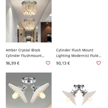
120V
Amber Crystal Block
Cylinder Flush Mount
Cylinder Flushmount
Lighting Modernist Fluted
Modern 2/4/6 Heads
Glass 2 Bulbs Chrome
96,99 €
90,13 €
Chrome Ceiling Lamp for
Ceiling Lamp with Crystal
Porch, 8.5"/12"/16" Wide -
Ball, 7"/10" Tall - Chrom
Chrom 110V-120V 21,59
110V-120V 17,78 cm
cm