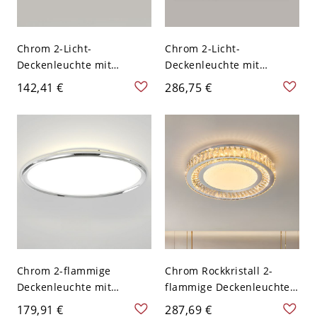
Chrom 2-Licht-
Chrom 2-Licht-
Deckenleuchte mit
Deckenleuchte mit
eckigem Plexiglas-
stufenloser
142,41 €
286,75 €
Aluminium-LED-
Dimmsteuerung,
Oberflächenmontage,
polygonale Form,
110V-120V, Dreistufig
sichtbare Montage,
(Warm-/Weiß-/Neutrallicht
Aluminium,
dimmbar), 16"
festverdrahtet, 110V-120V,
16"
Chrom 2-flammige
Chrom Rockkristall 2-
Deckenleuchte mit
flammige Deckenleuchte,
Kunststoffschirm,
110V-120V, 16"
179,91 €
287,69 €