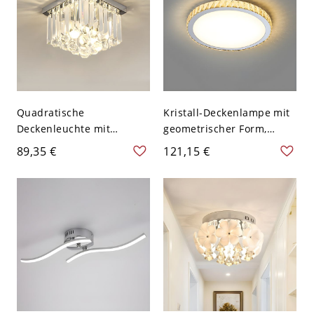
Quadratische
Kristall-Deckenlampe mit
Deckenleuchte mit
geometrischer Form,
Kristallen und klarem
modernem Edelstahl und
89,35 €
121,15 €
Schirm für moderne
2 Lichtern für das
Dekoration - Chrom 110V-
Schlafzimmer - Rund
120V 25,4 cm
110V-120V Klein