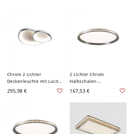
reguläre Form, einfacher
Stil LED, festverdrahtet,
110V-120V, 16"
Chrom 2 Lichter
2 Lichter Chrom
Deckenleuchte mit Lucite-
Halbschalen-
Schirm, festverdrahtet,
Deckenleuchte, 110V-120V,
295,98 €
167,53 €
Eisen, trendiger Stil, 110V-
16"
120V, 23", oval