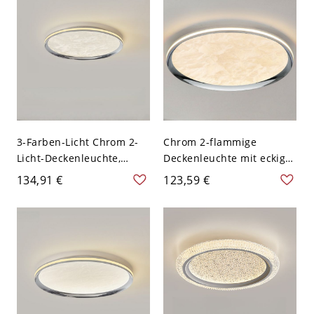
3-Farben-Licht Chrom 2-
Chrom 2-flammige
Licht-Deckenleuchte,
Deckenleuchte mit eckiger
110V-120V, 16"
Form, Plexiglas-Schirm,
134,91 €
123,59 €
Metall-LED-Leuchte,
Oberflächenmontage,
110V-120V, Dreistufig
(Warm-/Weiß-/Neutrallicht
dimmbar), 16"