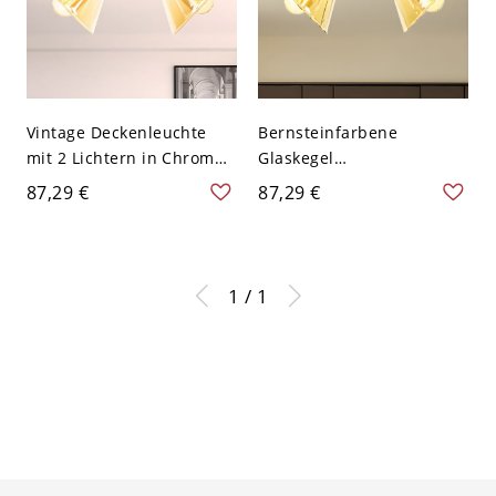
Vintage Deckenleuchte
Bernsteinfarbene
mit 2 Lichtern in Chrom
Glaskegel
und halbmontiertem
Halbflächenmontageleuch
87,29 €
87,29 €
Bernstein-Glas
te Lagerhaus 2 Lichter
Schlafzimmer
Deckenbeleuchtung in
Chrom
1 / 1