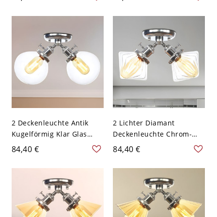
Flare Korridor
Deckenleuchte mit Kugel
Deckenbeleuchtung
Klar Glas Schirm
2 Deckenleuchte Antik
2 Lichter Diamant
Kugelförmig Klar Glas
Deckenleuchte Chrom-
Halbflächenmontage in
Finish Klares Glas Halb-
84,40 €
84,40 €
Chrom
Flush-Pendelleuchte für
den Innenbereich