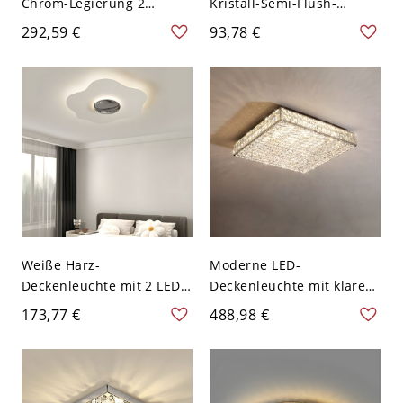
Chrom-Legierung 2
Kristall-Semi-Flush-
Lichter Deckenleuchte mit
Montage-Deckenleuchte
292,59 €
93,78 €
Polymer-Schirm, Direkt
mit klaren Schirmen -
verkabelt Elektrisch, 110V-
Chrom 110V-120V 30,48
120V, Rechteck
cm
Weiße Harz-
Moderne LED-
Deckenleuchte mit 2 LED-
Deckenleuchte mit klarem
Lampen und 3
Kristallschirm - 110V-120V
173,77 €
488,98 €
Farbtemperaturen -
58,42 cm
Chrom 110V-120V