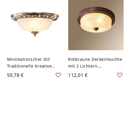
Minimalistischer Stil
Rotbraune Deckenleuchte
Traditionelle Kreative
mit 2 Lichtern,
Glas-Deckenleuchte für
LED/Glühlampe/Leuchtsto
59,78 €
112,01 €
Schlafzimmer
fflampe, Legierung, Glas-
Wohnzimmer - Kupfer
Schirm, Trendige
110V-120V 31,75 cm
Deckenmontage, 110V-
120V, 12,5", Rund