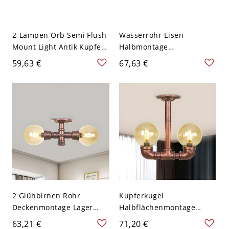
2-Lampen Orb Semi Flush
Wasserrohr Eisen
Mount Light Antik Kupfer
Halbmontage
Finish Klares Glas Rohr
Beleuchtung Bauernhaus
59,63 €
67,63 €
Deckenbeleuchtung für
2-Licht Korridor
Korridor, A
Deckenlampe in Kupfer
mit klarem
Glaskugelschirm
2 Glühbirnen Rohr
Kupferkugel
Deckenmontage Lager
Halbflächenmontage
Kugel Bernstein Glas
Bauernstil
63,21 €
71,20 €