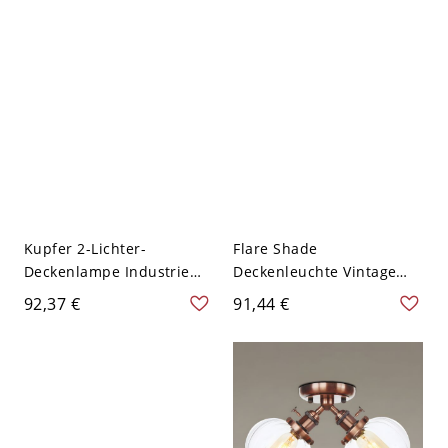
Halbflächenleuchte in
Bernsteinfarbenes Glas 2-
Kupfer
Licht Wohnzimmer
Rohrdeckenleuchte
Kupfer 2-Lichter-
Flare Shade
Deckenlampe Industrie
Deckenleuchte Vintage
Creme Glas Muschelrand
Milchglas 2 Lichter Kupfer
92,37 €
91,44 €
Halbflächenmontage
Lampe für Wohnzimmer
Kronleuchter