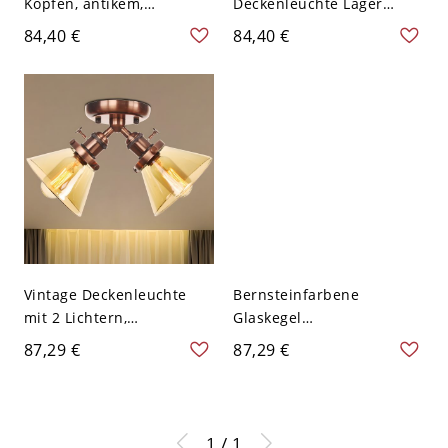
Köpfen, antikem,
Deckenleuchte Lager
halbflächenbündigem
Kupfer Finish Klares Glas
84,40 €
84,40 €
Kupfermontagehalter und
Halbflächen-
klarem, sphärischem Glas
Pendelleuchte für den
Innenbereich
Vintage Deckenleuchte
Bernsteinfarbene
mit 2 Lichtern,
Glaskegel
halbmontierte
Halbflächenmontageleuch
87,29 €
87,29 €
Beleuchtung in Kupfer mit
te Lagerhaus 2 Lichter
bernsteinfarbenem Glas
Schlafzimmer
Deckenbeleuchtung in
Kupfer
1 / 1