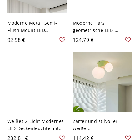
Moderne Metall Semi-
Moderne Harz
Flush Mount LED
geometrische LED-
Deckenleuchte mit
Glühbirnen
92,58 €
124,79 €
Acrylschirmen für den
Deckenleuchte mit
Wohnbereich - Grün 110V-
Acrylschirm - Grün 110V-
120V 40,64 cm Stern
120V
Weißes 2-Licht Modernes
Zarter und stilvoller
LED-Deckenleuchte mit
weißer
Harzschirm, das nach
Halbflächenmontage-
282,81 €
114,42 €