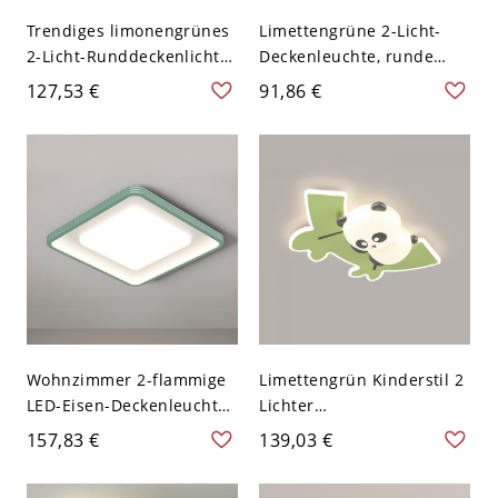
Trendiges limonengrünes
Limettengrüne 2-Licht-
2-Licht-Runddeckenlicht
Deckenleuchte, runde
mit Acrylschirm und
Legierung,
127,53 €
91,86 €
stufenloser
Polymethylmethacrylat
Dimmsteuerung,
(PMMA) Schirm, 110V-120V
festverdrahtet, 110V-120V,
12"
Wohnzimmer 2-flammige
Limettengrün Kinderstil 2
LED-Eisen-Deckenleuchte
Lichter
mit Acrylschirm und
Deckenbeleuchtung, 110V-
157,83 €
139,03 €
sichtbarer Montage -
120V, Gebogenes Rohr
Grün 110V-120V Quadrat