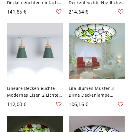
Deckenleuchten einfacher
Deckenleuchte Niedliche
Stil Flush-Mount-Lampe
Tiere mit Acrylschirm für
141,85 €
214,64 €
für Kinderzimmer - 110V-
Kinderzimmer -
120V 45,72 cm Weißlicht
Dreistufiges Dimmen
Dinosaurier
Alpaka 110V-120V
Lineare Deckenleuchte
Lila Blumen Muster 3-
Modernes Eisen 2 Lichter
Birne Deckenlampe
Wohnzimmer Flush Licht -
Tiffany Stil Schale Buntes
112,00 €
106,16 €
Grün 110V-120V
Glas Deckenleuchte -
Grün 110V-120V 30,48 cm