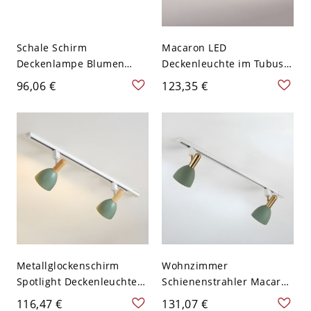
Schale Schirm
Macaron LED
Deckenlampe Blumen
Deckenleuchte im Tubus-
Muster Buntes Glas
Stil, metallisches
96,06 €
123,35 €
Tiffany Stil 3-Birne
Schlafzimmer-Semi-Flush-
Deckenleuchte - Grün
Deckenleuchten-Fixture -
110V-120V 30,48 cm
110V-120V 2 Grün
Metallglockenschirm
Wohnzimmer
Spotlight Deckenleuchte
Schienenstrahler Macaron
Macaron
Messing
116,47 €
131,07 €