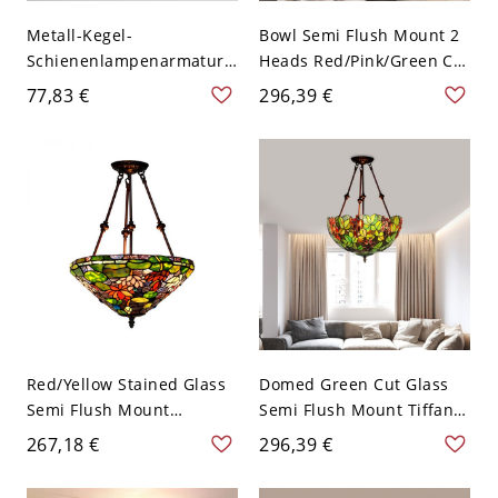
Metall-Kegel-
Bowl Semi Flush Mount 2
Schienenlampenarmatur
Heads Red/Pink/Green Cut
Macaron Halbflächen-
Glass Victorian Ceiling
77,83 €
296,39 €
Deckenleuchte mit
Mounted Fixture with
Holzdekoration - 110V-
Flower/Peach Pattern -
120V 2 Grün
Grün 110V-120V
Red/Yellow Stained Glass
Domed Green Cut Glass
Semi Flush Mount
Semi Flush Mount Tiffany
Bowl/Conical 2-Light
16"/18" W 2 Bulbs Bronze
267,18 €
296,39 €
Victorian Ceiling Light
Grape Patterned Close to
Fixture with Blossom
Ceiling Lamp - Grün 110V-