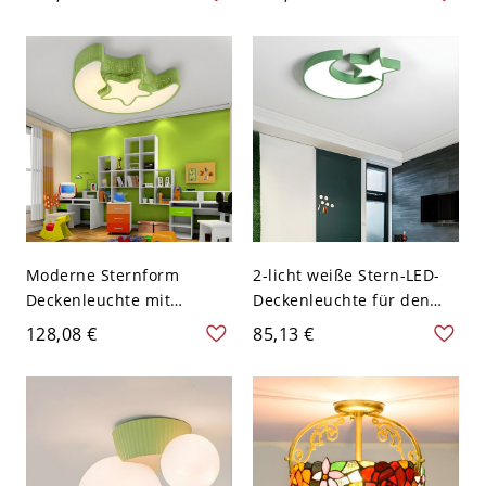
unten scheint - Grün
Deckenleuchte für den
110V-120V Ein Paar Kreis
Wohnbereich - 110V-120V
Avocado Grün
Moderne Sternform
2-licht weiße Stern-LED-
Deckenleuchte mit
Deckenleuchte für den
weißem Acrylschirm -
modernen Wohngebrauch
128,08 €
85,13 €
Grün 110V-120V 35,56 cm
- Grün 110V-120V 49,53
Warm
cm Weißlicht