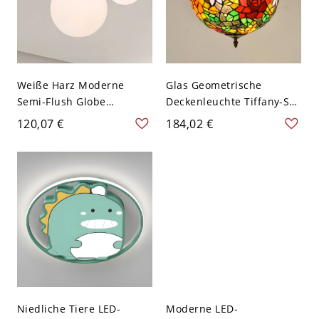
Weiße Harz Moderne
Glas Geometrische
Semi-Flush Globe
Deckenleuchte Tiffany-Stil
Deckenleuchte mit 2 Bi-
1 Licht Flush Mount
120,07 €
184,02 €
Pin-Lichtern - Grün 110V-
Kronleuchter für
120V
Schlafzimmer - Dunkel-
Grün 110V-120V
Niedliche Tiere LED-
Moderne LED-