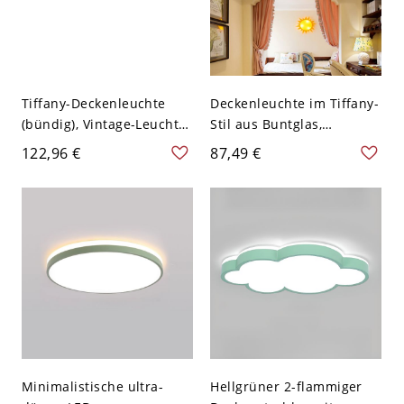
Tiffany-Deckenleuchte
Deckenleuchte im Tiffany-
(bündig), Vintage-Leuchte
Stil aus Buntglas,
aus Buntglas mit
handgefertigter
122,96 €
87,49 €
Metallsockel für
geometrischer
Schlafzimmer und
Kunstschirm für
Eingangsbereich - 110V-
Schlafzimmer und
120V Grün 30,48 cm
Eingangsbereich - 110V-
120V Grün 30,48 cm
Minimalistische ultra-
Hellgrüner 2-flammiger