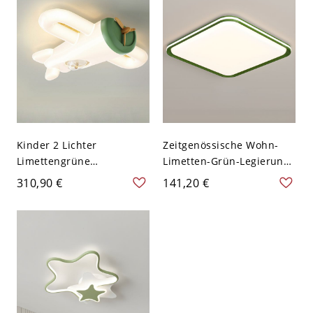
Kinder 2 Lichter
Zeitgenössische Wohn-
Limettengrüne
Limetten-Grün-Legierung
Deckenwandleuchte mit
2 Lichter Deckenleuchte
310,90 €
141,20 €
Harz Lampenschirm,
mit Polymer-Schirm,
110V-120V
Direkt Verdrahtet
Elektrisch, 110V-120V,
Quadratisch