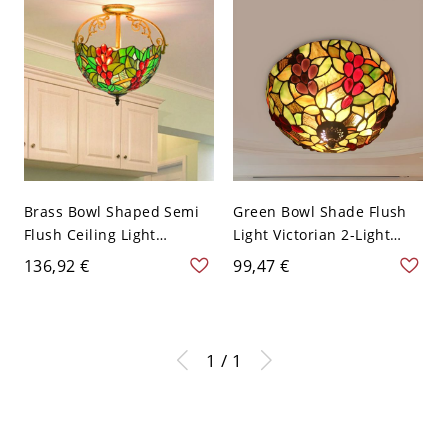
Pattern - Grün 110V-120V
120V 40,64 cm
Brass Bowl Shaped Semi
Green Bowl Shade Flush
Flush Ceiling Light
Light Victorian 2-Light
Victorian 2 Lights
Stained Glass Fruit
136,92 €
99,47 €
Red/Pink/Orange Stained
Patterned Ceiling Flush
Glass Lighting Fixture with
Mount for Bedroom -
Floral Pattern - Grün
110V-120V Grün
110V-120V
1 / 1