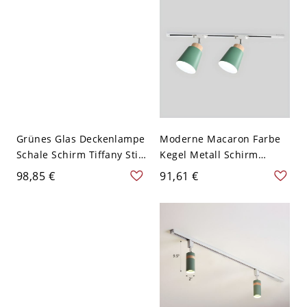
Grünes Glas Deckenlampe
Moderne Macaron Farbe
Schale Schirm Tiffany Stil
Kegel Metall Schirm
Libelle Muster 3-Birne
Halbdeckenlampe Linear
98,85 €
91,61 €
Deckenleuchte - Grün
Bahn Baldachin
110V-120V 30,48 cm
Deckenleuchte - 2 Grün
110V-120V