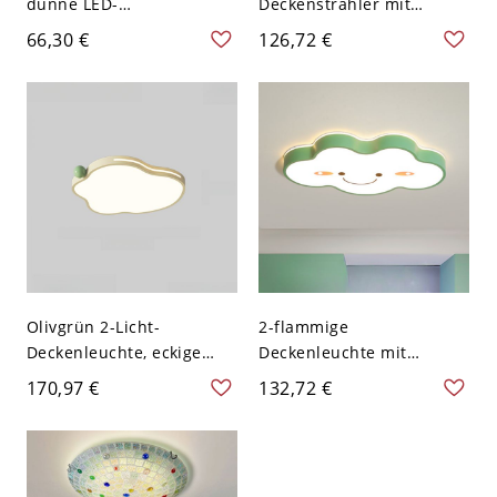
dünne LED-
Deckenstrahler mit
Deckenleuchte, runde
reinem Licht, Lucite-
66,30 €
126,72 €
flache Leuchte für
Schirm und
Schlafzimmer - Grün
Metallmaterial für den
110V-120V 40,64 cm
Wohnbereich, LED-
Leuchte, 110V-120V, 19"
Olivgrün 2-Licht-
2-flammige
Deckenleuchte, eckige
Deckenleuchte mit
Form, LED-Leuchte,
blau/weiß/grünem Gestell
170,97 €
132,72 €
PMMA-Schirm,
im Kinderstil - Grün 110V-
Eisenmaterial, einfacher
120V 59,69 cm
Stil, 110V-120V