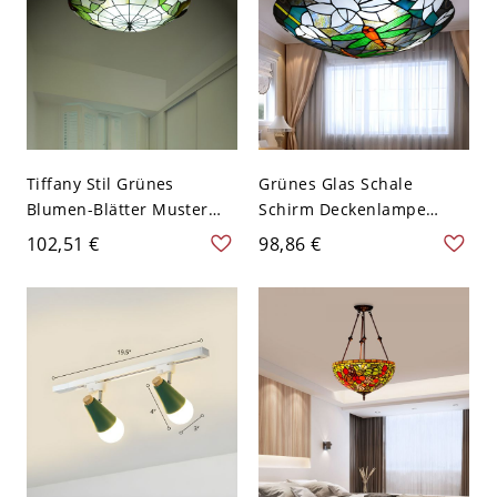
Tiffany Stil Grünes
Grünes Glas Schale
Blumen-Blätter Muster
Schirm Deckenlampe
Deckenlampe Schale
Tiffany Stil Libelle-Blumen
102,51 €
98,86 €
Weißes Glas 4-Birne
Muster 3-Birne
Deckenleuchte - Grün
Deckenleuchte - Blaugrün
110V-120V 30,48 cm
110V-120V 30,48 cm