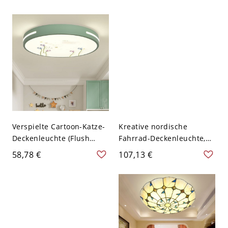
Halbflächenmontage
Halbflächenleuchte mit
Beleuchtung für
Schale aus Aluminium -
Wohnzimmer - 110V-120V
110V-120V 2 Grün
2 Grün
Verspielte Cartoon-Katze-
Kreative nordische
Deckenleuchte (Flush
Fahrrad-Deckenleuchte,
Mount), runde Acryl-LED-
LED-Deckenlampe für
58,78 €
107,13 €
Leuchte fürs
Kinderzimmer &
Kinderzimmer &
Babyzimmer - 110V-120V
Babyzimmer - Grün 110V-
Grün Warm
120V 40,64 cm