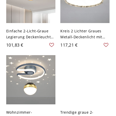
Einfache 2-Licht-Graue
Kreis 2 Lichter Graues
Legierung Deckenleuchte
Metall-Deckenlicht mit
mit Synthetikschirm,
Acrylschirm und
101,83 €
117,21 €
Flachmontage &
sichtbarer Montage, 110V-
Direktverdrahtung, 110V-
120V, 16", Dritte Stufe
120V, Quadratisch
(Warm/Weiß/Neutrales
Licht dimmbar)
Wohnzimmer-
Trendige graue 2-