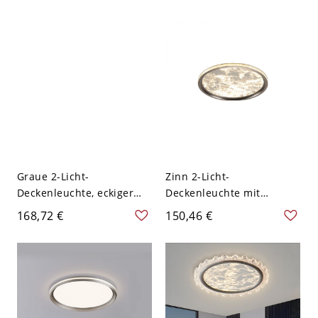
Schlafzimmer - Grau
flache Leuchte für
110V-120V 30,48 cm
Schlafzimmer - Grau
Weißlicht
110V-120V 40,64 cm
Graue 2-Licht-
Zinn 2-Licht-
Deckenleuchte, eckiger
Deckenleuchte mit
Plexiglasschirm, Metall-
transluzentem Kristall,
168,72 €
150,46 €
LED-Oberflächenmontage,
eckige Form, Plexiglas-
110V-120V, Dreistufig
Schirm, Aluminium-LED,
(Warm-/Weiß-/Neutrallicht
110V-120V, Dreigang
dimmbar), 16"
(Warm-/Weiß-/Neutrallicht
dimmbar), 16"