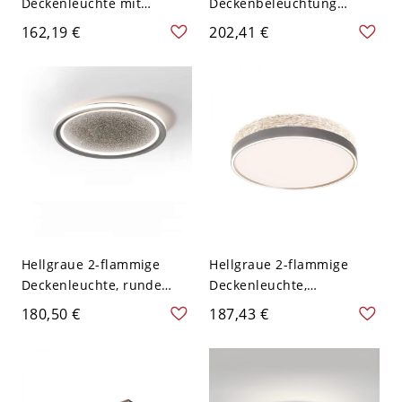
Deckenleuchte mit
Deckenbeleuchtung
eckigem Design, Plexiglas-
Weißes Licht
162,19 €
202,41 €
Schirm, Aluminium, LED-
Polymethylmethacrylat
Leuchte,
Schirm Legierung LED für
Oberflächenmontage,
Wohnzimmer, 110V-120V,
110V-120V, Dreistufig
Rechteck
(Warm-/Weiß-/Neutrallicht
dimmbar), 49,5 cm
Hellgraue 2-flammige
Hellgraue 2-flammige
Deckenleuchte, runde
Deckenleuchte,
Oberflächenmontage,
symmetrisches Design,
180,50 €
187,43 €
Aluminium, festverdrahtet
Aufputzmontage,
für den Wohnbereich,
Aluminium,
110V-120V, 16", Dritte
Direktverdrahtung für
Stufe
Wohnbereiche, 110V-120V,