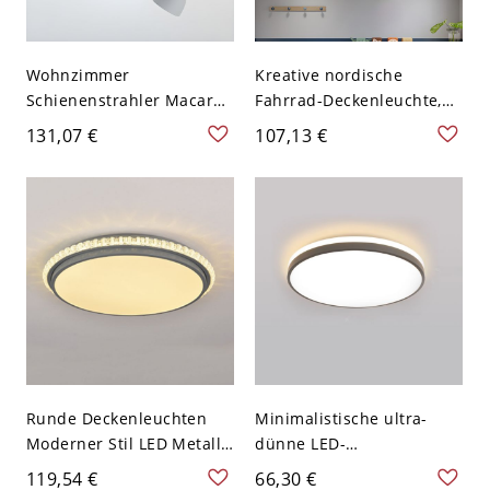
Wohnzimmer
Kreative nordische
Schienenstrahler Macaron
Fahrrad-Deckenleuchte,
Messing
LED-Deckenlampe für
131,07 €
107,13 €
Halbflächenleuchte mit
Kinderzimmer &
Schale aus Aluminium -
Babyzimmer - 110V-120V
110V-120V 2 Grau
Grau Warm
Runde Deckenleuchten
Minimalistische ultra-
Moderner Stil LED Metall
dünne LED-
Deckenlampe für
Deckenleuchte, runde
119,54 €
66,30 €