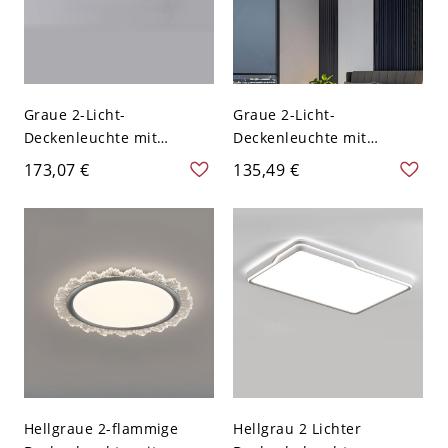
Graue 2-Licht-
Graue 2-Licht-
Deckenleuchte mit
Deckenleuchte mit
winkeligem Plexiglas-
eckigem Plexiglasschirm,
173,07 €
135,49 €
Metall-LED-Leuchtkörper,
Metall-LED-Leuchte,
Oberflächenmontage,
Oberflächenmontage,
110V-120V, 12", Dritte
110V-120V, Dreistufig
Stufe
(Warm-/Weiß-/Neutrallicht
(Warm-/Weiß-/Neutrallicht
dimmbar), 16"
dimmbar)
Hellgraue 2-flammige
Hellgrau 2 Lichter