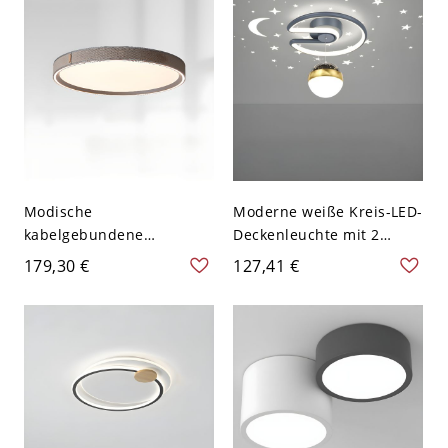
Plexiglasschirm für den
Wohnbereich, 110-120 V,
16"
Modische
Moderne weiße Kreis-LED-
kabelgebundene
Deckenleuchte mit 2
drahtlose stufenlose
Lichtern und
179,30 €
127,41 €
Dimmung Lucite runde
Silikongelschirm - Grau
Deckenleuchte mit
110V-120V Weißlicht
grauem Legierungsgestell,
110V-120V, 16"