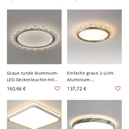
Wohnbereich, 110V-120V,
10", Rund
Graue runde Aluminium-
Einfache graue 2-Licht-
LED-Deckenleuchte mit
Aluminium-
Acrylschirm, 2 Lichter für
Runddeckenleuchte, flach
160,66 €
137,72 €
Wohnzimmer, 110V-120V,
montiert mit direkter
16"
Verkabelung, 110V-120V,
17"