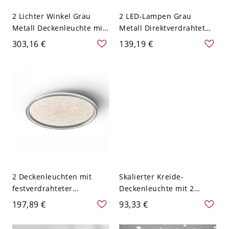
2 Lichter Winkel Grau
2 LED-Lampen Grau
Metall Deckenleuchte mit
Metall Direktverdrahtet
Lucite Schirm für den
Oberflächenmontageleuc
303,16 €
139,19 €
Wohnbereich, 110-120V,
hte mit
43"
Polymethylmethacrylat
(PMMA) Lampenschirm,
110-120V, Circline, 16"
2 Deckenleuchten mit
Skalierter Kreide-
festverdrahteter
Deckenleuchte mit 2
Befestigung in
Lichtern, Metall flach
197,89 €
93,33 €
Taubengrau aus Metall
montiert, Plexiglas-
mit kreisförmigem
Schirm, 110V-120V