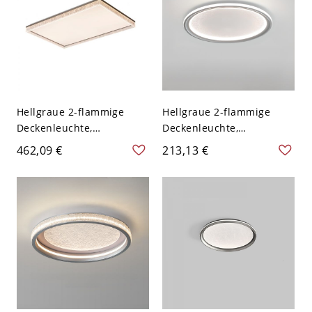
(Warm-/Weiß-/Neutrallicht
16", Dritte Stufe
dimmbar)
(Warm-/Weiß-/Neutrallicht
dimmbar)
Hellgraue 2-flammige
Hellgraue 2-flammige
Deckenleuchte,
Deckenleuchte,
Oberflächenmontage,
symmetrische
462,09 €
213,13 €
Eisen, festverdrahtet für
Oberflächenmontage,
den Wohnbereich,
Aluminium, festverdrahtet
lässiger Stil, 110V-120V,
für Wohnzimmer, 110V-
43", Dreistufig
120V, 16", Dritte Stufe
(Warm-/Weiß-/Neutrallicht
(Warm-/Weiß-/Neutrallicht
dimmbar), quadratisch
dimmbar)