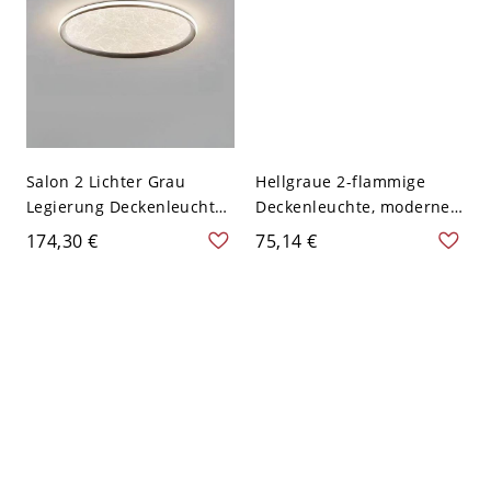
Salon 2 Lichter Grau
Hellgraue 2-flammige
Legierung Deckenleuchte
Deckenleuchte, moderner
mit Acrylschirm und
einfacher Stil mit
174,30 €
75,14 €
runder Form, 110V-120V,
Plexiglasschirm, LED für
16", Dritte Stufe
den Wohnbereich, 110V-
(Warm/Weiß/Neutrales
120V, rund
Licht dimmbar)