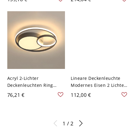
Wohnbereich - 110V-120V
Kinderzimmer -
Quadrat
Dreistufiges Dimmen
Stern 110V-120V
Acryl 2-Lichter
Lineare Deckenleuchte
Deckenleuchten Ring
Modernes Eisen 2 Lichter
Moderner Stil Flush
Wohnzimmer Flush Licht -
76,21 €
112,00 €
Mount Deckenlampen -
Grau 110V-120V
110V-120V Grau 40,64 cm
Weißlicht
1 / 2