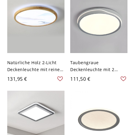
verdrahtet, 110V-120V, 16"
Natürliche Holz 2-Licht
Taubengraue
Deckenleuchte mit reinem
Deckenleuchte mit 2
Licht, festverdrahtetes
Lichtern, Polymer-Schirm,
131,95 €
111,50 €
einfaches LED für
Pure Light LED-
Wohnzimmer, 110V-120V,
Deckenleuchte,
11", Grau-Weiß
zeitgenössischer Stil,
110V-120V, 16"