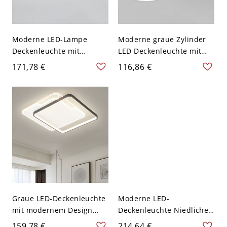
Moderne LED-Lampe
Moderne graue Zylinder
Deckenleuchte mit
LED Deckenleuchte mit
weißem Silikagel-Schirm
abwärts gerichtetem
171,78 €
116,86 €
für den Wohnbereich -
Acrylschirm - 110V-120V
Grau 110V-120V 48,26 cm
30,48 cm Weißlicht
Weißlicht
Graue LED-Deckenleuchte
Moderne LED-
mit modernem Design
Deckenleuchte Niedliche
und Acrylschirm für den
Tiere mit Acrylschirm für
159,78 €
214,64 €