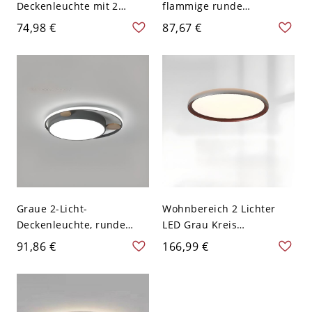
Deckenleuchte mit 2
flammige runde
Lampen, Grau, 110V-120V,
Deckenleuchte mit hellem
74,98 €
87,67 €
24 cm
Licht, Eisenkörper und
Acrylschirm,
festverdrahtet, 110V-120V
Graue 2-Licht-
Wohnbereich 2 Lichter
Deckenleuchte, runde
LED Grau Kreis
Legierung, PMMA-Schirm,
Deckenleuchte,
91,86 €
166,99 €
110V-120V
Festverdrahtet, 110V-120V,
16", Drei Stufen
(Warm/Weiß/Neutrallicht
dimmbar)