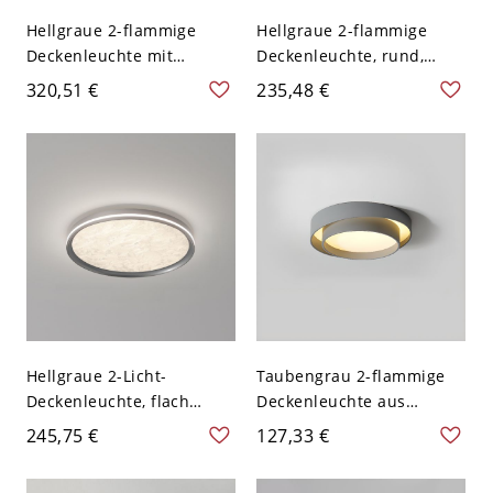
Hellgraue 2-flammige
Hellgraue 2-flammige
Deckenleuchte mit
Deckenleuchte, rund,
transluzentem Kristall,
festverdrahtet, flach
320,51 €
235,48 €
einfacher Stil LED
montiert, Aluminium mit
festverdrahtet mit
PMMA-Schirm, 110V-120V,
Polymethylmethacrylat-
16"
Schirm, 110V-120V, 20"
Hellgraue 2-Licht-
Taubengrau 2-flammige
Deckenleuchte, flach
Deckenleuchte aus
montiert mit Acrylschirm,
Gusseisen, rechteckig,
245,75 €
127,33 €
Aluminium, festverdrahtet
bündig montiert mit
für Salon, 110V-120V, rund
Acrylschirm, direkt