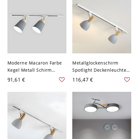
Moderne Macaron Farbe
Metallglockenschirm
Kegel Metall Schirm
Spotlight Deckenleuchte
Halbdeckenlampe Linear
Macaron
91,61 €
116,47 €
Bahn Baldachin
Halbflächenmontage
Deckenleuchte - 2 Grau
Beleuchtung für
110V-120V
Wohnzimmer - 110V-120V
2 Grau