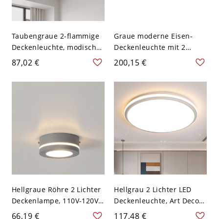
Taubengraue 2-flammige
Graue moderne Eisen-
Deckenleuchte, modischer
Deckenleuchte mit 2
Stil in Legierung mit
Lichtern und eckigem
87,02 €
200,15 €
Direktverdrahtung, Lucite-
Acrylschirm für den
Schirm und LED-Leuchte,
Wohnbereich, 110V-120V,
110V-120V, quadratisch
16"
Hellgraue Röhre 2 Lichter
Hellgrau 2 Lichter LED
Deckenlampe, 110V-120V,
Deckenleuchte, Art Deco
Warmlicht, 3,5"
Stil Flachmontage für
66,19 €
117,48 €