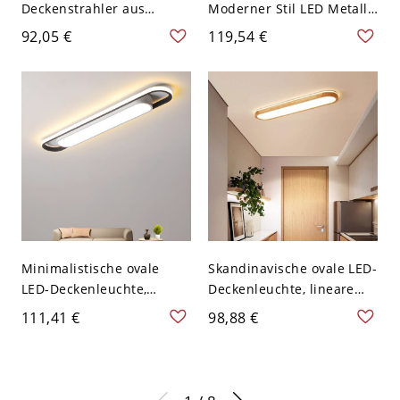
Deckenstrahler aus
Moderner Stil LED Metall
Massivholz, LED-
Deckenlampe für
92,05 €
119,54 €
Deckenleuchte mit
Schlafzimmer - Schwarz
drehbaren Köpfen - 110V-
110V-120V 30,48 cm
120V 2 Weißlicht
Weißlicht
Minimalistische ovale
Skandinavische ovale LED-
LED-Deckenleuchte,
Deckenleuchte, lineare
lineare flache Leuchte für
Holzdeckenleuchte für
111,41 €
98,88 €
Flur und Küche - 110V-
Flur Wohnzimmer -
120V 40,64 cm Weißlicht
Natürlich 110V-120V 59,69
cm Weißlicht