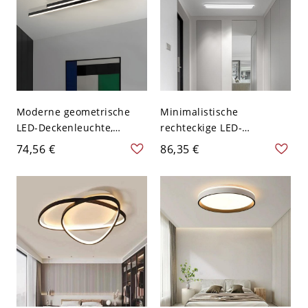
Weißlicht
Moderne geometrische
Minimalistische
LED-Deckenleuchte,
rechteckige LED-
architektonische lineare
Deckenleuchte zur
74,56 €
86,35 €
Stab-Leuchte fürs
Direktmontage,
Wohnzimmer - Schwarz
ultraschlanke flache
110V-120V 60,96 cm 2
Leuchte fürs Büro - 110V-
120V 60,96 cm Weißlicht