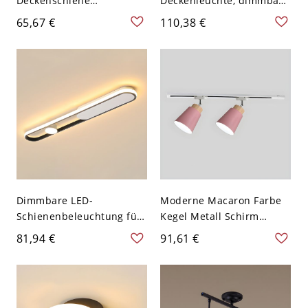
Deckenschiene
Deckenleuchte, dimmbare
Beleuchtung im
Acrylleuchte mit
65,67 €
110,38 €
nordischen Stil für
facettiertem Kristallrand -
Esszimmer, Wohnzimmer
110V-120V Klein
und Oberflächenmontage
Dreistufiges Dimmen
von LED-Scheinwerfern - 2
Rund
Messing 110V-120V
Dimmbare LED-
Moderne Macaron Farbe
Schienenbeleuchtung für
Kegel Metall Schirm
lineare Deckenleuchten
Halbdeckenlampe Linear
81,94 €
91,61 €
im Flur, Schlafzimmer und
Bahn Baldachin
Wohnzimmer - 110V-120V
Deckenleuchte - 2 Rosa
60,96 cm Dreistufiges
110V-120V
Dimmen Zylinder