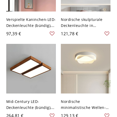
Verspielte Kaninchen-LED-
Nordische skulpturale
Deckenleuchte (bündig),
Deckenleuchte in
Cartoon-Tier-
Blumenform, mehrlagiges
97,39 €
121,78 €
Kinderzimmerleuchte mit
Blütenblatt-Design mit
Acrylschirm - 110V-120V
sanfter LED-Lichtstreuung
40,64 cm Weißlicht
- 110V-120V 45,72 cm
Weißlicht
Mid-Century LED-
Nordische
Deckenleuchte (bündig),
minimalistische Wellen-
geometrische Leuchte aus
LED-Deckenleuchte, flache
264,81 €
129,13 €