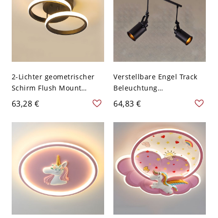
Schwarz-weiß
2-Lichter geometrischer
Verstellbare Engel Track
Schirm Flush Mount
Beleuchtung
moderner Stil Flush
Zeitgenössische
63,28 €
64,83 €
Mount Deckenleuchte -
Schmiedeeisen
Schwarz 110V-120V Rund
Deckenmontage - Schwarz
110V-120V 2