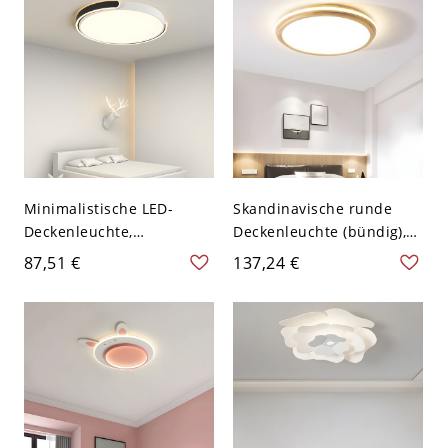
cm Natürliches Llicht
schalenförmig,
Wohnzimmer,
Deckenleuchte bündig -
110V-120V Messing 30,48
cm mit Spitze
Minimalistische LED-
Skandinavische runde
Deckenleuchte,
Deckenleuchte (bündig),
geometrische Halo-
LED-Leuchte aus
87,51 €
137,24 €
Deckenlampe mit
Naturholz - 110V-120V
blendfreiem Acrylschirm -
31,75 cm Weißlicht
Schwarz 110V-120V 40,64
cm Weißlicht