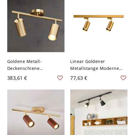
25,4 cm Weißlicht
Goldene Metall-
Linear Goldener
Deckenschiene
Metallstange Moderne
Beleuchtung im
Halbdeckenlampe
383,61 €
77,63 €
nordischen Stil für
Zylinder Metall Schirm
Esszimmer, Wohnzimmer,
Einfachheit
Zuhause und
Deckenleuchte - 2 Feste
Bekleidungsgeschäft.
Spur 110V-120V
Oberflächenmontierte
Strahler für kommerzielle
Geschäfte - Golden 110V-
120V 2