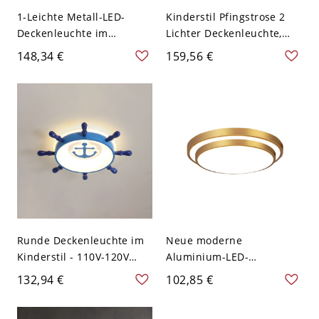
1-Leichte Metall-LED-
Kinderstil Pfingstrose 2
Deckenleuchte im
Lichter Deckenleuchte,
modernen Einhorn-Design
110V-120V
148,34 €
159,56 €
für Kinderzimmer - Rosa
110V-120V Dreistufiges
Dimmen
Runde Deckenleuchte im
Neue moderne
Kinderstil - 110V-120V
Aluminium-LED-
Weißlicht Hellblau-Weiß
Deckenleuchte in runder
132,94 €
102,85 €
Form mit 1 Licht -
Dunkelgolden 110V-120V