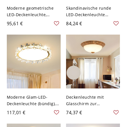
Moderne geometrische
Skandinavische runde
LED-Deckenleuchte,
LED-Deckenleuchte
Deckenlampe mit
(bündig), flache
95,61 €
84,24 €
ineinandergreifenden
minimalistische Leuchte
Ringen und einstellbarer
für Schlafzimmer und Flur
Lichtstimmung fürs
- Schwarz-weiß 110V-120V
Schlafzimmer - 110V-120V
40,64 cm
53,34 cm Warm
Moderne Glam-LED-
Deckenleuchte mit
Deckenleuchte (bündig),
Glasschirm zur
Kristallblatt-Akzente &
Deckenmontage im
117,01 €
74,37 €
runder Metallrahmen -
amerikanischen
110V-120V Golden 45,72
Landhausstil,