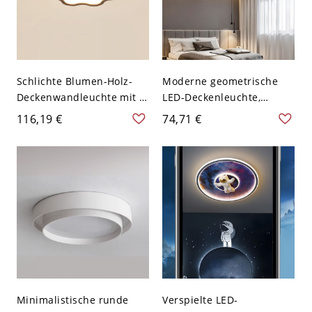
Schlichte Blumen-Holz-
Moderne geometrische
Deckenwandleuchte mit 2
LED-Deckenleuchte,
Leuchten für den
doppelringige
116,19 €
74,71 €
Wohnbereich - 110V-120V
Deckenlampe mit
35,56 cm Weißlicht
Acrylschirm - Weiß 110V-
120V 40,64 cm
Minimalistische runde
Verspielte LED-