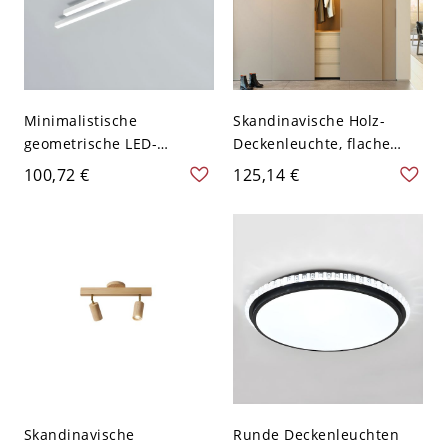
Minimalistische
Skandinavische Holz-
geometrische LED-
Deckenleuchte, flache
Deckenleuchte, lineare
LED-Leuchte - 110V-120V 2
100,72 €
125,14 €
Aluminium-Deckenlampe
für niedrige Decken -
Weiß 110V-120V 59,69 cm
Weißlicht
Skandinavische
Runde Deckenleuchten