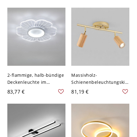
2-flammige, halb-bündige
Massivholz-
Deckenleuchte im
Schienenbeleuchtungskits
Blumen-Design, 110–120
Modernes Licht
83,77 €
81,19 €
V, 16,5″, Weißlicht
Luxuriöser
Oberflächenmontierter
Esszimmer Wohnzimmer
Haushaltsscheinwerfer
ohne Hauptlicht -
Hellkaffee 110V-120V 2