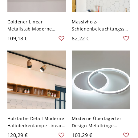
Goldener Linear
Massivholz-
Metallstab Moderne
Schienenbeleuchtungssys
Halbdeckenlampe
teme im nordischen Stil
109,18 €
82,22 €
Zylinder Brauner Schirm
aus Eisen für
Deckenleuchte - Braun
Wohnzimmer-
110V-120V 2
Hintergrundwände und
kommerzielle
Geschäftsleuchten -
Schwarz 110V-120V 2
Holzfarbe Detail Moderne
Moderne Überlagerter
Halbdeckenlampe Linear
Design Metallringe
Bahn Metall Rund
Halbdeckenlampe Drei
120,29 €
103,29 €