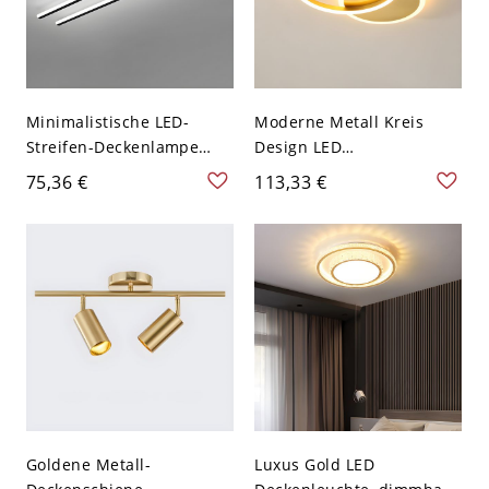
Minimalistische LED-
Moderne Metall Kreis
Streifen-Deckenlampe
Design LED
Metall 2-Licht Flur Flush
Halbdeckenlampe
75,36 €
113,33 €
Mount Lichtvorrichtung -
Goldener Überlagerte
Schwarz 110V-120V 48,26
Ringe Deckenleuchte -
cm Weißlicht
Golden 110V-120V 2
Weißlicht
Goldene Metall-
Luxus Gold LED