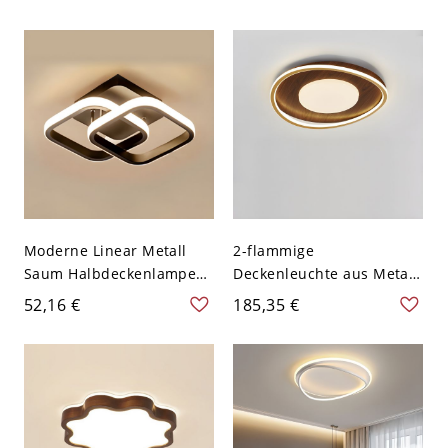
Drehbarer Schirm
Farbe LED Deckenleuchte
Scheinwerfer - Schwarz
- Weiß 110V-120V 2
110V-120V 2
Weißlicht
Moderne Linear Metall
2-flammige
Saum Halbdeckenlampe
Deckenleuchte aus Metall
Einfachheit Zwei Form
in Walnussfarbe fürs
52,16 €
185,35 €
Acryl LED 2-Licht
Schlafzimmer - 110V-120V
Deckenleuchte - Schwarz
46,99 cm
110V-120V Weißlicht
Quadrat