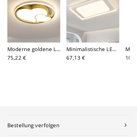
Moderne goldene LED-Deckenleuchte, minimalistisches Acryl-Design für Schlafzimmer und Wohnzimmer
Minimalistische LED-Deckenleuchte, geometrische weiße Leuchte mit blendfreiem Acryl-Diffusor
75,22 €
67,13 €
100,
Bestellung verfolgen