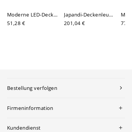
Moderne LED-Deckenleuchte (bündig) mit Sternenhimmel-Diffusor und Rahmen mit Diamantmuster
Japandi-Deckenleuchte aus Seide, organische gerippte Kürbisleuchte mit sanft diffusem Licht
51,28 €
201,04 €
77,1
Bestellung verfolgen
Firmeninformation
Kundendienst