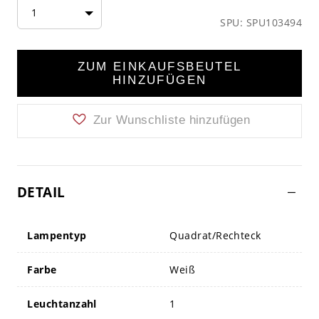
1
SPU: SPU103494
ZUM EINKAUFSBEUTEL
HINZUFÜGEN
Zur Wunschliste hinzufügen
DETAIL
Lampentyp
Quadrat/Rechteck
Farbe
Weiß
Leuchtanzahl
1