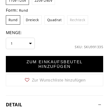
110V-120V
220V-240V
Form:
Rund
Rund
Dreieck
Quadrat
Rechteck
MENGE:
1
SKU: SKU991335
ZUM EINKAUFSBEUTEL
HINZUFÜGEN
Zur Wunschliste hinzufügen
DETAIL