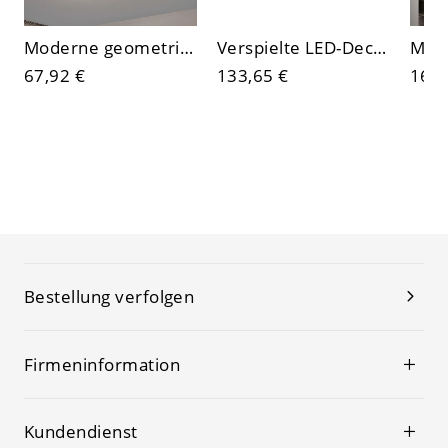
Moderne geometrische LED-Deckenleuchte, ultraschlanke flache Deckenleuchte mit mehrschichtigem architektonischem Design
Verspielte LED-Deckenleuchte, kreative Sternenprojektionsleuchte mit Acrylschirm für Kinderzimmer & Babyzimmer
67,92 €
133,65 €
164,
Bestellung verfolgen
Firmeninformation
Kundendienst