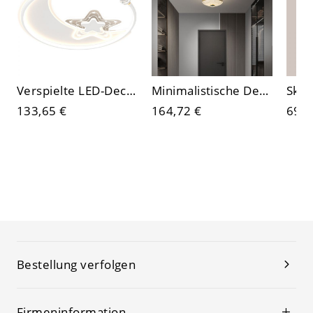
Verspielte LED-Deckenleuchte, kreative Sternenprojektionsleuchte mit Acrylschirm für Kinderzimmer & Babyzimmer
Minimalistische Deckenleuchte in gebürstetem Messing, goldene geometrische Leuchte mit Glasschirm
133,65 €
164,72 €
69,6
Bestellung verfolgen
Firmeninformation