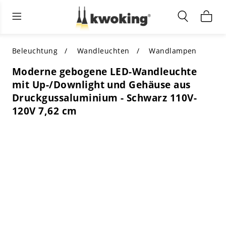
Wohnzimmermöbel
Außenbeleuchtung
Innenbeleuchtung
ALLE WOHNZIMMERMÖBEL
Nach Kategorie einkaufen
ALLE BELEUCHTUNG FÜR ANDERE
Beleuchtung
Wandleuchten
Wandlampen
BEREICHE
Moderne gebogene LED-Wandleuchte
TOP-AUSWAHL
NACH STIL EINKAUFEN
mit Up-/Downlight und Gehäuse aus
NACH KATEGORIE EINKAUFEN
Druckgussaluminium - Schwarz 110V-
NACH STIL EINKAUFEN
Shop by Colors
120V 7,62 cm
NACH STIL EINKAUFEN
Nach Merkmalen einkaufen
NACH DESIGN EINKAUFEN
NACH FARBE EINKAUFEN
Nach Material einkaufen
NACH ABMESSUNGEN EINKAUFEN