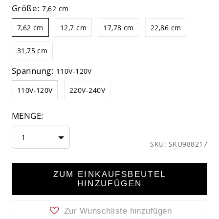
Größe:
7,62 cm
7,62 cm
12,7 cm
17,78 cm
22,86 cm
31,75 cm
Spannung:
110V-120V
110V-120V
220V-240V
MENGE:
1
SKU: SKU988217
ZUM EINKAUFSBEUTEL
HINZUFÜGEN
Zur Wunschliste hinzufügen