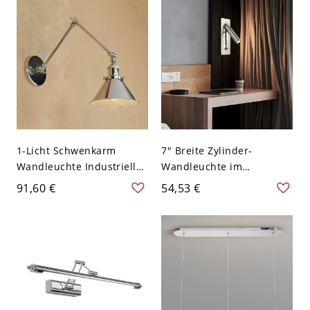
Weißlicht
Wohnzimmer &
Schlafzimmer - 110V-120V
20,32 cm
1-Licht Schwenkarm
7" Breite Zylinder-
Wandleuchte Industrielle
Wandleuchte im
Metallwandleuchte -
modernen Stil aus
91,60 €
54,53 €
110V-120V Chrom 40,64
Aluminium für Hotel -
cm
110V-120V Chrom