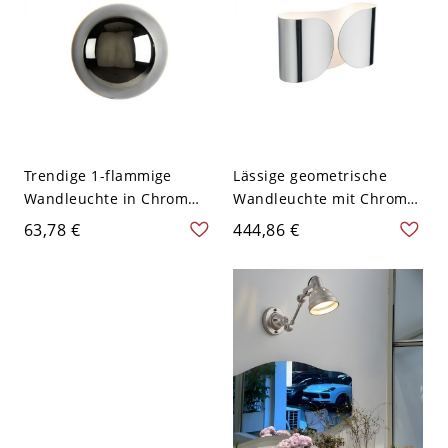
Trendige 1-flammige
Lässige geometrische
Wandleuchte in Chrom
Wandleuchte mit Chrom-
mit geometrischem
Metallschirm, Licht nach
63,78 €
444,86 €
Ambiente,
oben und unten, LED-
Direktverdrahtung,
Leuchte, fest verdrahtet,
sanftes Licht, 110V-120V
110V-120V, 14,5"