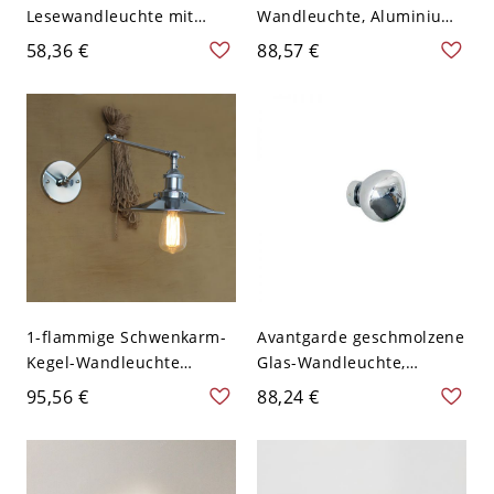
Lesewandleuchte mit
Wandleuchte, Aluminium-
USB-Ladeanschluss &
Zylinder, wandmontiert -
58,36 €
88,57 €
verstellbarem Spot - 110V-
110V-120V Chrom
120V Chrom Natürliches
Llicht
1-flammige Schwenkarm-
Avantgarde geschmolzene
Kegel-Wandleuchte
Glas-Wandleuchte,
Industrielle Eisen-
organische flüssige Form
95,56 €
88,24 €
Wandleuchte in Chrom
Umgebungslicht - 110V-
und Schwarz - 110V-120V
120V Chrom
Chrom