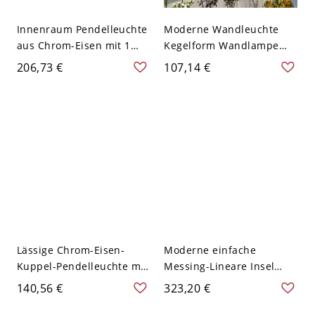
Innenraum Pendelleuchte
Moderne Wandleuchte
aus Chrom-Eisen mit 1
Kegelform Wandlampe
Licht für Wohnbereich,
mit Metallschirm für
206,73 €
107,14 €
anpassbare
Wohnzimmer - 110V-120V
Aufhängelänge, 110V-
120V, Chrom
Lässige Chrom-Eisen-
Moderne einfache
Kuppel-Pendelleuchte mit
Messing-Lineare Insel
Schirm,
Lampe mit integrierten
140,56 €
323,20 €
Direktverdrahtung,
LED und Glas Schirmen
Chrom, 110V-120V
für Restaurant - 110V-