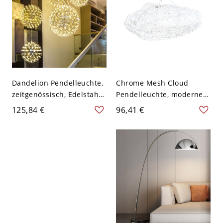
Dandelion Pendelleuchte,
Chrome Mesh Cloud
zeitgenössisch, Edelstahl,
Pendelleuchte, modernes
mehrere Köpfe, Chrom,
Metall-LED-Decken-
125,84 €
96,41 €
hängender Kronleuchter,
Hängeleuchte mit weißem
8" W
Licht, 12" breit