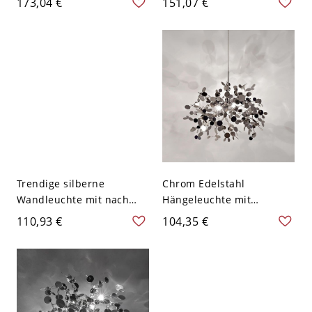
173,04 €
151,07 €
geometrische Leuchte,
warmem Lichtfarbton,
110V-120V
LED-Licht,
Glaslampenschirm an
Kabel, 110V-120V, Chrom
Trendige silberne
Chrom Edelstahl
Wandleuchte mit nach
Hängeleuchte mit
unten gerichtetem
verstellbarer Höhe, 110V-
110,93 €
104,35 €
rostfarbenem Schirm, fest
120V
verdrahtet, abgedeckte
Leuchte, 110V-120V,
Chrom