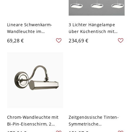
Lineare Schwenkarm-
3 Lichter Hängelampe
Wandleuchte im
über Küchentisch mit
modernen Stil, Metall, 1-
weißem polygonalem
69,28 €
234,69 €
flammige Wandleuchte in
Schirm und 3-Farben-
Chrom - 110V-120V
Licht Lucite LED für
Polierter Chrom 59,69 cm
Wohngebrauch, 110V-
Weißlicht
120V, Chrom
Chrom-Wandleuchte mit
Zeitgenössische Tinten-
Bi-Pin-Eisenschirm, 2
Symmetrische
Lichter nach unten,
Pendelleuchte mit