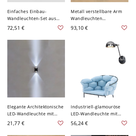
Einfaches Einbau-
Metall verstellbare Arm
Wandleuchten-Set aus
Wandleuchten
Metall für Schlafzimmer-
Industriestil 1-flammige
72,51 €
93,10 €
Leselampe - 110V-120V
Wandleuchte - 110V-120V
Chrom
Chrom 40,64 cm
Elegante Architektonische
Industriell-glamouröse
LED-Wandleuchte mit
LED-Wandleuchte mit
Bidirektionaler
mehreren Gelenken -
21,77 €
56,24 €
Akzentbeleuchtung -
Verstellbare Chrom-
110V-120V Chrom
Arbeitsleuchte für Büro,