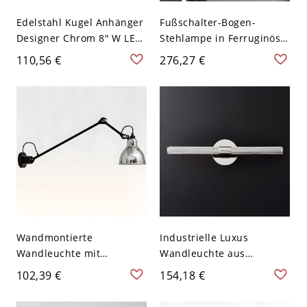
Edelstahl Kugel Anhänger
Fußschalter-Bogen-
Designer Chrom 8" W LED
Stehlampe in Ferruginös
Deckenleuchter für
mit Eisenschirm,
110,56 €
276,27 €
Wohnzimmer
anpassbarer Höhe und 1
Licht -
LED/Glühlampe/Leuchtsto
fflampe, 110V-120V,
Chrom, 180 cm
Wandmontierte
Industrielle Luxus
Wandleuchte mit
Wandleuchte aus
verstellbarem Arm, 1
massivem Messing,
102,39 €
154,18 €
Licht, moderner Stil,
lineare gerändelte
Metallschirm - 110V-120V
Wandleuchte für