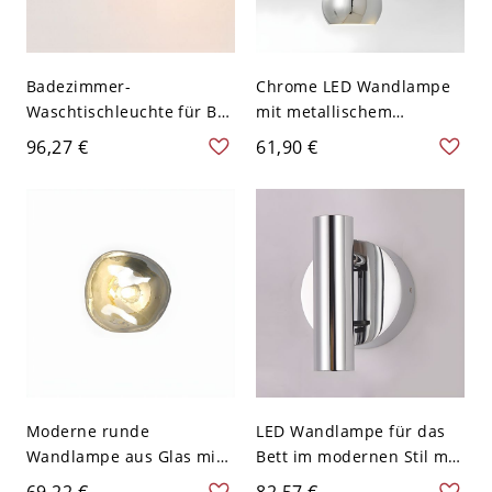
Badezimmer-
Chrome LED Wandlampe
Waschtischleuchte für Bi-
mit metallischem
Pin mit Chrom-
Eisenschirm und fest
96,27 €
61,90 €
Eisenschirm, Chrom, 110V-
verdrahteter Stromquelle
120V, 9"
- 110V-120V
Moderne runde
LED Wandlampe für das
Wandlampe aus Glas mit
Bett im modernen Stil mit
1 Licht für die
Zylinder-Metallschirm -
69,22 €
82,57 €