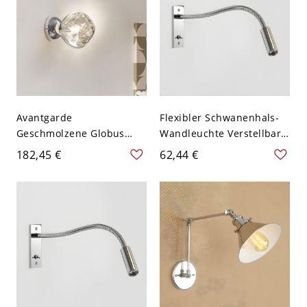
Avantgarde
Flexibler Schwanenhals-
Geschmolzene Globus
Wandleuchte Verstellbare
Wandleuchte,
LED-Leselampe für
182,45 €
62,44 €
Skulpturales
Schlafzimmer - 110V-120V
Umgebungsakzentlicht -
Chrom Weißlicht
Chrom Plastik 110V-120V
27,94 cm