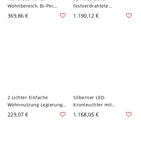
Wohnbereich, Bi-Pin,
festverdrahtete
Chrom, mit Glasschirm
Kabelschirm
369,86 €
1.190,12 €
und Gehäuse, 110V-120V,
höhenverstellbare Chrom-
7"
Aluminium-Hängeleuchte,
110V-120V
2 Lichter Einfache
Silberner LED-
Wohnnutzung Legierung
Kronleuchter mit
Gusseisen Chrom
gläsernem Bergkristall,
229,07 €
1.168,05 €
Wandleuchte LED-
polygonale rechteckige
Leuchte, 110V-120V, Klein
Form für Wohnbereiche,
110V-120V, 31,5"