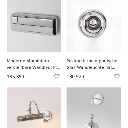
40,64+20,32 cm Chrom
Badezimmerspiegel -
110V-120V Chrom
Moderne Aluminium
Postmoderne organische
verstellbare Wandleuchte
Glas-Wandleuchte mit
1 Licht Lesewandleuchte
geschmolzenem
135,85 €
130,92 €
für Schlafzimmer - 110V-
Spiegeleffekt - 110V-120V
120V Chrom links
17,78 cm Rund Chrom