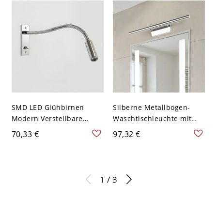
120V 120,65 cm
Schwarz/Antikbronze
SMD LED Glühbirnen
Silberne Metallbogen-
Modern Verstellbare
Waschtischleuchte mit
Schwenkarm
integrierter LED und
70,33 €
97,32 €
Wohnzimmer Wandlampe
zeitgemäßem Design -
mit Abwärtsschirm - 110V-
110V-120V 55,88 cm
120V Chrom
1 / 3