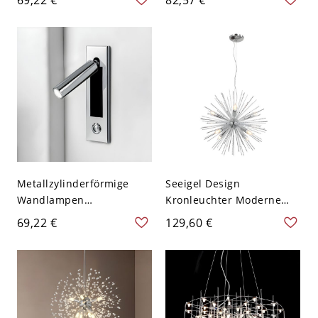
Wandmontage im
110V-120V Chrom
Wohnzimmer - 110V-120V
Chrom 15,24 cm
Metallzylinderförmige
Seeigel Design
Wandlampen
Kronleuchter Moderne
zeitgenössische 1-Licht
Schlafraum Radial
69,22 €
129,60 €
LED-Wandleuchte - 110V-
Metallstäbe 12-Birne
120V Chrom
Pendelleuchte - 110V-120V
Chrom 54,61 cm