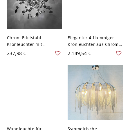
Chrom Edelstahl
Eleganter 4-flammiger
Kronleuchter mit
Kronleuchter aus Chrom-
verstellbarer Höhe, 110V-
Edelstahllegierung mit
237,98 €
2.149,54 €
120V
Fernbedienung,
stufenloser Dimmung und
Champagnerkristallen - 4
Schichte 110V-120V 60,96
cm
Wandleuchte für
Symmetrische