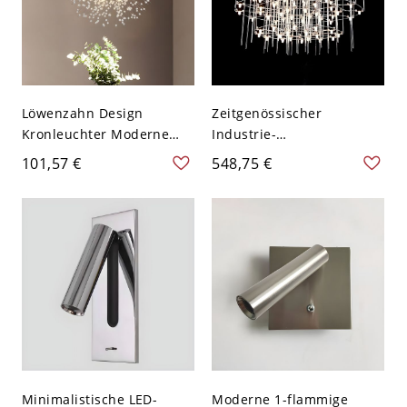
Löwenzahn Design
Zeitgenössischer
Kronleuchter Moderne
Industrie-
Wohnzimmer Silber
Gitterkronleuchter,
101,57 €
548,75 €
Radial Kristallblöcke
Pendelleuchte aus
Sterne Pendelleuchte -
verchromtem Edelstahl
110V-120V Chrom 8
mit mehrlagigem Design -
110V-120V Chrom 60,96
cm
Minimalistische LED-
Moderne 1-flammige