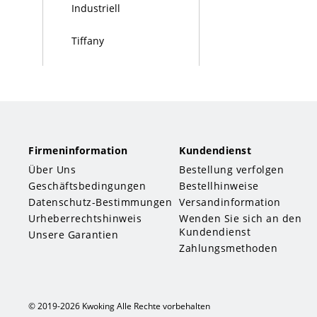
Industriell
Tiffany
Modern
Größe
Firmeninformation
Kundendienst
Material
Über Uns
Bestellung verfolgen
Geschäftsbedingungen
Bestellhinweise
Preis
nicht festgelegt
Datenschutz-Bestimmungen
Versandinformation
Urheberrechtshinweis
Wenden Sie sich an den
Weniger als 45 €
Kundendienst
Unsere Garantien
Zahlungsmethoden
45 € - 90 €
90 € - 451 €
Mehr als 451 €
© 2019-2026 Kwoking Alle Rechte vorbehalten