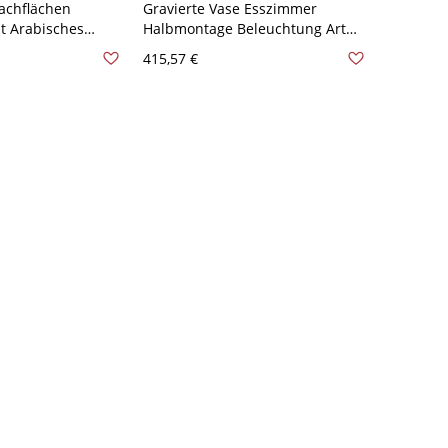
achflächen
Gravierte Vase Esszimmer
ht Arabisches
Halbmontage Beleuchtung Art
 Schlafzimmer
Deco Metallisch 3-Licht Messing
415,57 €
tung mit
Finish Deckenleuchte - Messing
sschirm - Messing
110V-120V