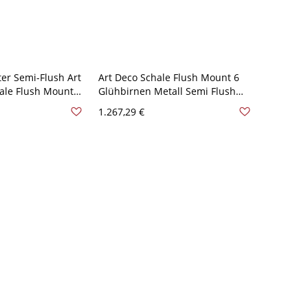
ter Semi-Flush Art
Art Deco Schale Flush Mount 6
ale Flush Mount
Glühbirnen Metall Semi Flush
nrichtung für
Light Fixture in Messing für
1.267,29 €
olden 110V-120V
Wohnzimmer - Messing 110V-
120V