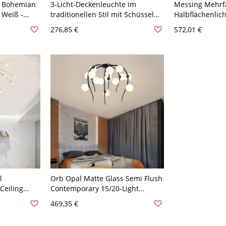
l Bohemian
3-Licht-Deckenleuchte im
Messing Mehrf
Weiß -
traditionellen Stil mit Schüssel
Halbflächenlic
aus Milchglas und Messing -
Metall 3 Köpfe
276,85 €
572,01 €
Messing 110V-120V
Deckenbeleuch
mattiertem Gla
110V-120V
l
Orb Opal Matte Glass Semi Flush
Ceiling
Contemporary 15/20-Light
in Chrome
Black/Gold Weeping Willow
469,35 €
20V 21
Design Ceiling Mount Light -
Schwarz 110V-120V 15