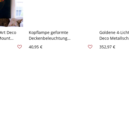
Art Deco
Kopflampe geformte
Goldene 4-Lich
Mount
Deckenbeleuchtung
Deco Metallsch
hnzimmer
Modernismus Schwarzes
Beleuchtungsei
40,95 €
352,97 €
metallisches Spotlight
Restaurant - G
Halbflächenmontage-Licht -
110V-120V Schwarz A