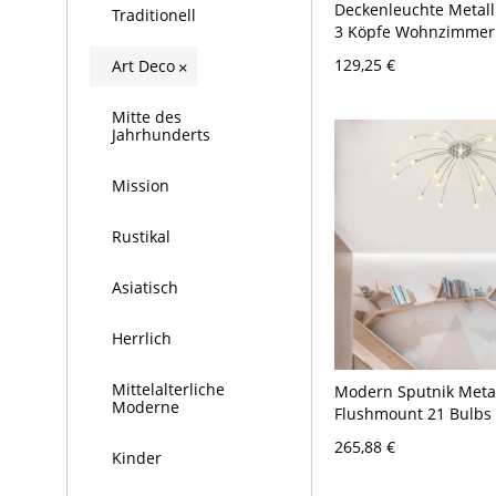
Deckenleuchte Metal
Traditionell
3 Köpfe Wohnzimmer 
Weiß 110V-120V
129,25 €
Art Deco
×
Mitte des
Jahrhunderts
Mission
Rustikal
Asiatisch
Herrlich
Mittelalterliche
Modern Sputnik Meta
Moderne
Flushmount 21 Bulbs 
Mount Light Fixture 
265,88 €
for Bedroom - 110V-1
Kinder
Chrom