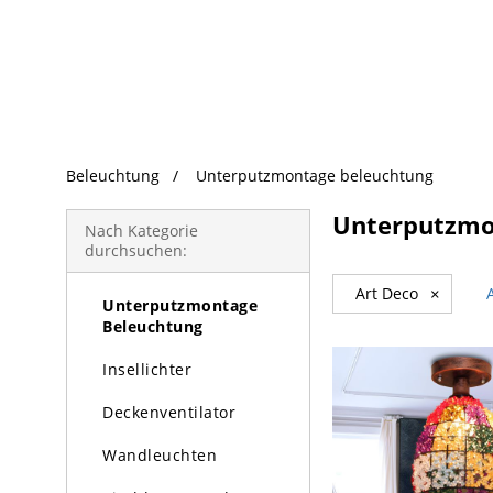
beliebte Produkte
Beleuchtung
Unterputzmontage beleuchtung
Beleuchtung
Unterputzmo
Kronleuchter
Nach Kategorie
durchsuchen:
Pendelleuchte
Art Deco
×
Unterputzmontage
Beleuchtung
Insellichter
Deckenventilator
Wandleuchten