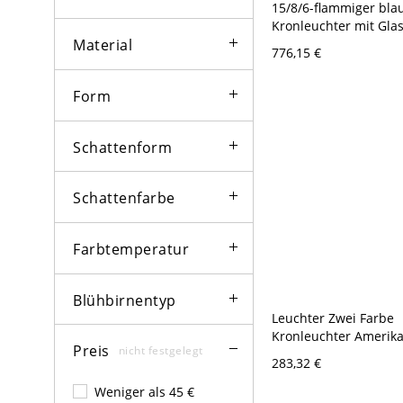
15/8/6-flammiger bla
Kronleuchter mit Gla
Material
25 Zoll & größerer Gr
776,15 €
120V 8
Form
Schattenform
Schattenfarbe
Farbtemperatur
Blühbirnentyp
Leuchter Zwei Farbe
Kronleuchter Amerik
Preis
nicht festgelegt
Rustikal Restaurant 
283,32 €
Design Pendelleuchte
120V Alt Holz 8
Weniger als 45 €