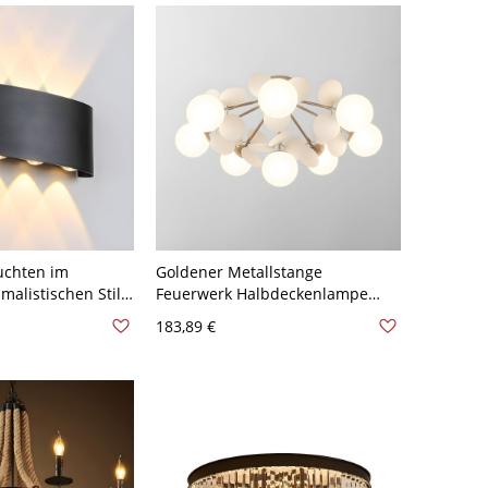
uchten im
Goldener Metallstange
alistischen Stil
Feuerwerk Halbdeckenlampe
e - 110V-120V
Moderne Bunter Kugel
183,89 €
licht
Glasschirm Deckenleuchte - Weiß
110V-120V 8