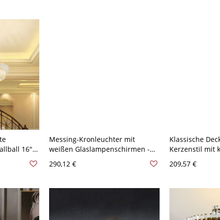
9 Weißlicht
te
Messing-Kronleuchter mit
Klassische Dec
llball 16"
weißen Glaslampenschirmen -
Kerzenstil mit 
Gold
Tiffany-Stil - 110V-120V 8
Kristallen und
290,12 €
209,57 €
110V-120V Tran