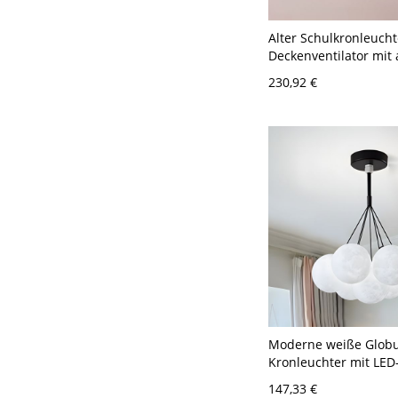
Alter Schulkronleucht
Deckenventilator mit
Klingen und
230,92 €
LED/Glühlampen/Leuch
110-120V, 8
Moderne weiße Globu
Kronleuchter mit LE
Metallrahmen und ein
147,33 €
Aufhängelänge - 110