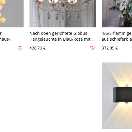
r
Nach oben gerichtete Globus-
4/6/8-flammige
nhaus-
Hängeleuchte in Blau/Rosa mit
aus schieferbla
, 16″ breit,
verstellbarer Kette - Rosa 110V-
höhenverstellb
438,79 €
372,05 €
hnüren
120V 8