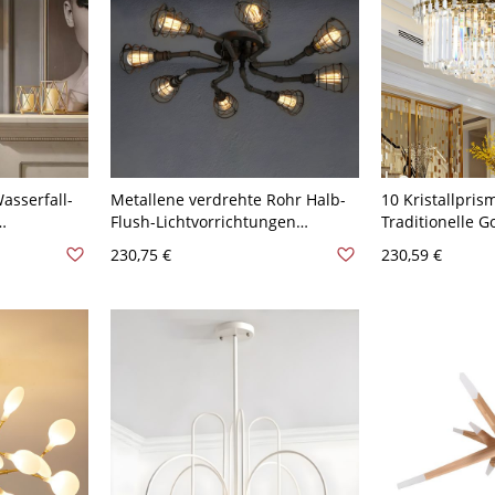
asserfall-
Metallene verdrehte Rohr Halb-
10 Kristallpri
Flush-Lichtvorrichtungen
Traditionelle G
Steampunk Bar Halb-Flush-
Wohnzimmer Kr
230,75 €
230,59 €
schlicht -
Deckenleuchten - Schwarz 110V-
Beleuchtung
lber
120V 8