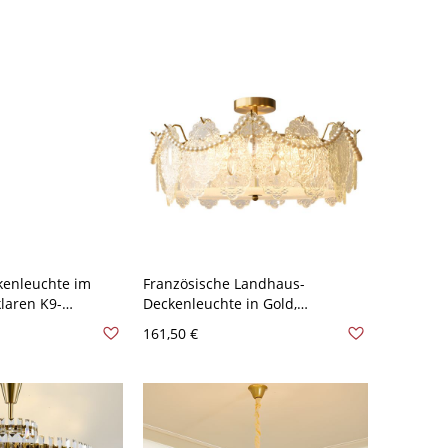
kenleuchte im
Französische Landhaus-
klaren K9-
Deckenleuchte in Gold,
 Glasanhängern -
Deckenlampe mit strukturiertem
161,50 €
sparenz 8
Glas, Trommel-Design - 110V-
120V Rad 59,69 cm