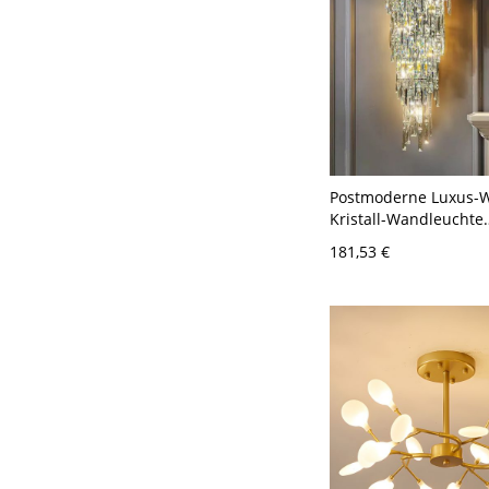
Postmoderne Luxus-W
Kristall-Wandleuchte
mehrstufiges Prisma-
181,53 €
Regentropfen-Waschti
76,2 cm 110V-120V Si