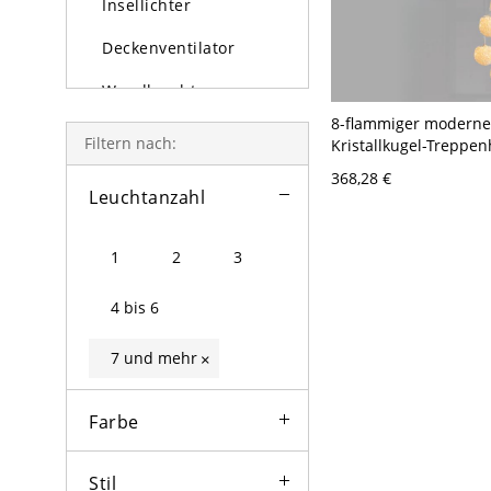
Insellichter
Deckenventilator
Wandleuchten
8-flammiger moderne
Tischlampe und
Filtern nach:
Kristallkugel-Treppe
Stehlampe
Pendelleuchter in Gold
368,28 €
mit 98,5″ Abhängesc
Leuchtanzahl
Außenleuchten
Glühbirne
1
2
3
4 bis 6
7 und mehr
×
Farbe
Stil