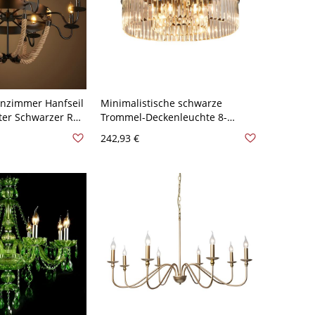
hnzimmer Hanfseil
Minimalistische schwarze
ter Schwarzer Rad
Trommel-Deckenleuchte 8-
lleuchte - 110V-
flammig rechteckig geschnittene
242,93 €
8
Kristall-Deckenlampe für
Wohnzimmer