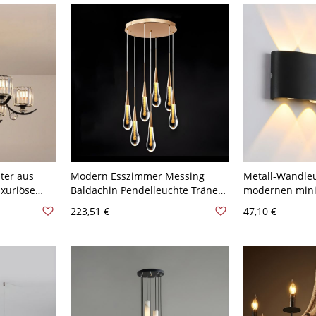
ter aus
Modern Esszimmer Messing
Metall-Wandle
uxuriöse
Baldachin Pendelleuchte Tränen
modernen minim
uchte -
Durchsichtiges Kristall LED
für Außenwänd
223,51 €
47,10 €
Pendellampe - 110V-120V
Schwarz 8 Weiß
Messing 7