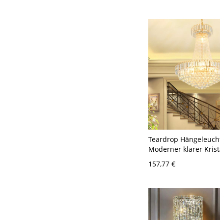
Schwarz 7
Teardrop Hängeleuch
Moderner klarer Krista
breit 16 Glühbirnen 
157,77 €
Kronleuchter Lampe