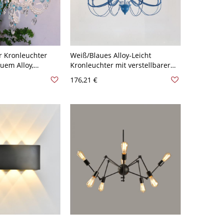
r Kronleuchter
Weiß/Blaues Alloy-Leicht
uem Alloy,
Kronleuchter mit verstellbarer
ar - 110V-120V 8
Kette - 110V-120V Blau 8
176,21 €