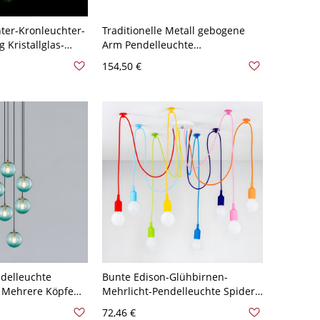
hter-Kronleuchter-
Traditionelle Metall gebogene
 Kristallglas-
Arm Pendelleuchte
in Grün - 110V-
Kerzenleuchter Kronleuchter
154,50 €
Beleuchtung für Esstisch - 110V-
120V Golden 8
delleuchte
Bunte Edison-Glühbirnen-
 Mehrere Köpfe
Mehrlicht-Pendelleuchte Spider
für Wohnzimmer -
Hängelampe für Restaurant -
72,46 €
 7
110V-120V 8