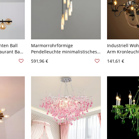
hten Ball
Marmorrohrförmige
Industriell Wo
aurant Bar
Pendelleuchte minimalistisches
Arm Kronleuch
-120V
weißes Hängeleuchtengerät für
Leuchter Pende
591,96 €
141,61 €
Schlafzimmer - 110V-120V 7 Weiß
120V Schwarz 