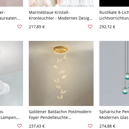
er-
Marineblaue Kristall-
Rustikale 8-Lic
 aureaten
Kronleuchter - Modernes Design,
Lichtvorrichtung
Ein-Tier-Modell, Verstellbare
Hängeleuchten 
217,89 €
292,12 €
tstofflicht,
Aufhängelänge - 110V-120V Rosa
120V
40,64 cm
s-
Goldener Baldachin Postmodern
Sphärische Pen
D-Lampen,
Foyer Pendelleuchte
Modernes Glas
stellbarer
Schmetterling Acryl Cluster LED
Abwärtslampe 
237,43 €
274,88 €
V-120V
Pendellampe - 110V-120V Golden
110V-120V Blau