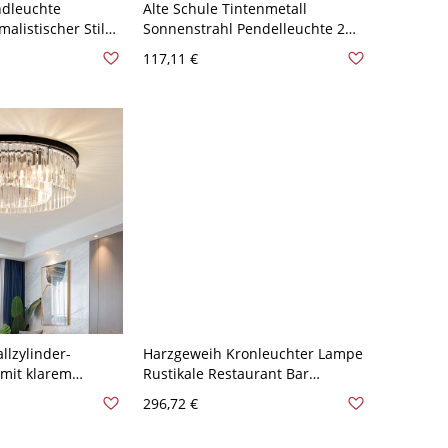
ndleuchte
Alte Schule Tintenmetall
alistischer Stil
Sonnenstrahl Pendelleuchte 2
e - 110V-120V
Ebenen Höhenverstellbar, 110V-
117,11 €
licht
120V, 8, Design 2
llzylinder-
Harzgeweih Kronleuchter Lampe
mit klarem
Rustikale Restaurant Bar
r Stil - 110V-
Wohnzimmer Decken
296,72 €
Hängelampe - 110V-120V Weiß
9+3