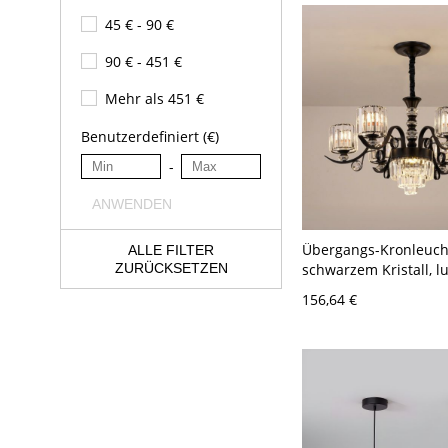
45 € - 90 €
90 € - 451 €
Mehr als 451 €
Benutzerdefiniert (€)
-
ANWENDEN
Übergangs-Kronleuch
ALLE FILTER
schwarzem Kristall, l
ZURÜCKSETZEN
mehrstufige Deckenle
156,64 €
110V-120V 7