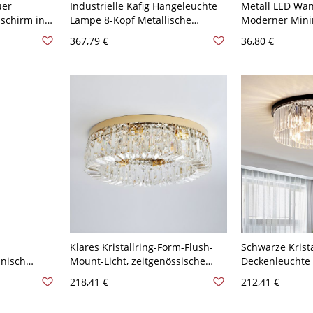
uer
Industrielle Käfig Hängeleuchte
Metall LED Wa
sschirm in
Lampe 8-Kopf Metallische
Moderner Minim
öße - 110V-
Aufhängung Pendent mit Rohr
für Außenwänd
367,79 €
36,80 €
und Ventil in Schwarz
Schwarz 8 Weiß
Klares Kristallring-Form-Flush-
Schwarze Krista
anisch
Mount-Licht, zeitgenössische
Deckenleuchte 
Geweih
einfache LED-Deckenlampe für
Schirm, moderne
218,41 €
212,41 €
 - 110V-
Esszimmer - Golden 110V-120V 8
120V 59,69 cm