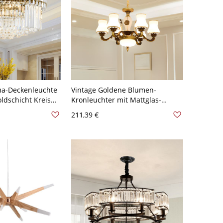
sma-Deckenleuchte
Vintage Goldene Blumen-
oldschicht Kreis
Kronleuchter mit Mattglas-
onleuchter
Schirmen & Skulpturrelief-Details
211,39 €
- 110V-120V 7