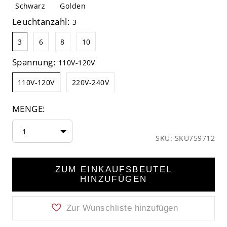
Schwarz
Golden
Leuchtanzahl:
3
3
6
8
10
Spannung:
110V-120V
110V-120V
220V-240V
MENGE:
1
SKU: SKU759712
ZUM EINKAUFSBEUTEL
HINZUFÜGEN
Zur Wunschliste hinzufügen