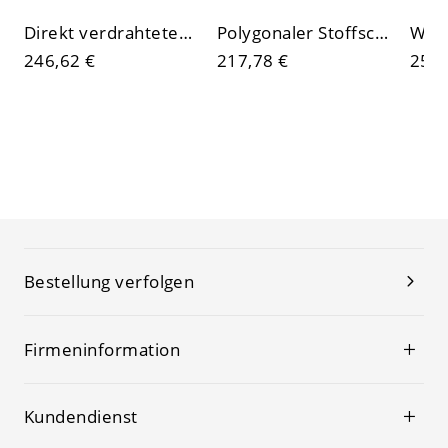
Direkt verdrahteter elektrischer Pendelstab 3-Farben-Lichtleuchter ohne LED-Licht, transparenter Glasschirm
Polygonaler Stoffschirm-Kronleuchter mit Stangenmontage, nach unten gerichteter Lampenschirm für den Wohnbereich
246,62 €
217,78 €
254,
Bestellung verfolgen
Firmeninformation
Kundendienst