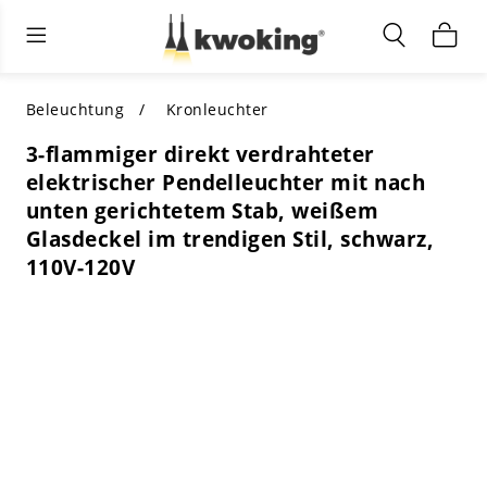
Wohnzimmermöbel
Außenbeleuchtung
Innenbeleuchtung
ALLE WOHNZIMMERMÖBEL
Nach Kategorie einkaufen
ALLE BELEUCHTUNG FÜR ANDERE
Beleuchtung
Kronleuchter
BEREICHE
3-flammiger direkt verdrahteter
TOP-AUSWAHL
NACH STIL EINKAUFEN
elektrischer Pendelleuchter mit nach
NACH KATEGORIE EINKAUFEN
unten gerichtetem Stab, weißem
NACH STIL EINKAUFEN
Shop by Colors
Glasdeckel im trendigen Stil, schwarz,
NACH STIL EINKAUFEN
110V-120V
Nach Merkmalen einkaufen
NACH DESIGN EINKAUFEN
NACH FARBE EINKAUFEN
Nach Material einkaufen
NACH ABMESSUNGEN EINKAUFEN