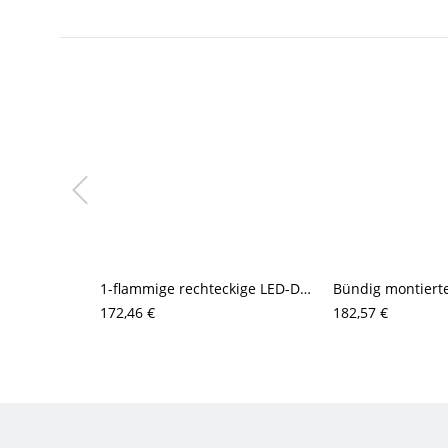
1-flammige rechteckige LED-Deckenleuchte aus Metall und transluzentem Acryl
172,46 €
182,57 €