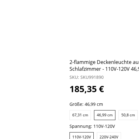
2-flammige Deckenleuchte aus
Schlafzimmer - 110V-120V 46
SKU: SKU991890
185,35 €
Größe:
46,99 cm
67,31 cm
46,99 cm
50,8 cm
Spannung:
110V-120V
110V-120V
220V-240V