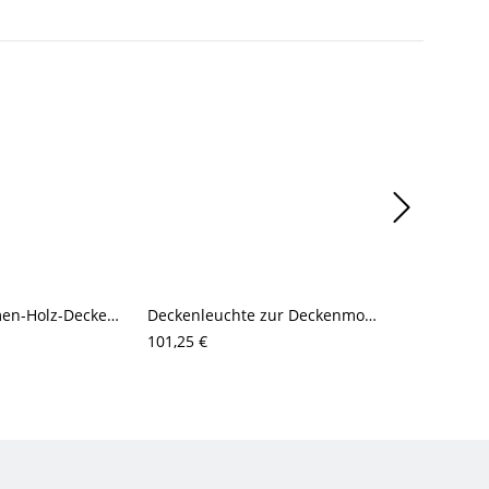
Schlichte Blumen-Holz-Deckenwandleuchte mit 2 Leuchten für den Wohnbereich
Deckenleuchte zur Deckenmontage in Kopfsteinpflasterform, Weiß/Holzoptik, Walnussfarbe, für Schlafzimmer
101,25 €
145,50 €