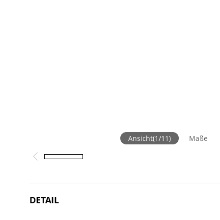
Ansicht
(
1
/
11
)
Maße
DETAIL