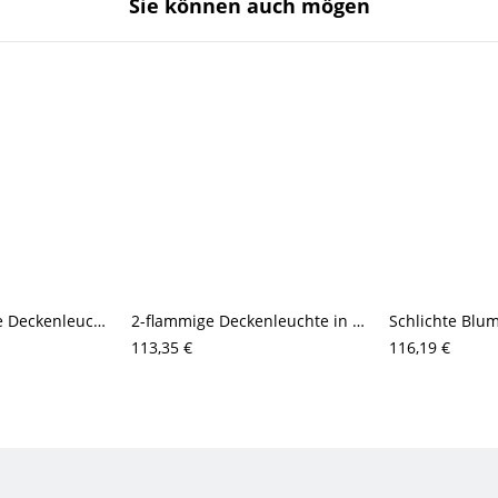
Sie können auch mögen
Bündig montierte Deckenleuchte mit weißem strukturiertem Stoffschirm in Auburn
2-flammige Deckenleuchte in Kakao mit Naturholzdesign
113,35 €
116,19 €