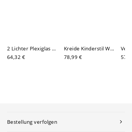
2 Lichter Plexiglas Wandleuchte mit Umgebungs-Kreideschirm, Wandleuchte, Goldene Lichtfarbtemperatur
Kreide Kinderstil Wandleuchte mit polymerisiertem Material
64,32 €
78,99 €
57,1
Bestellung verfolgen